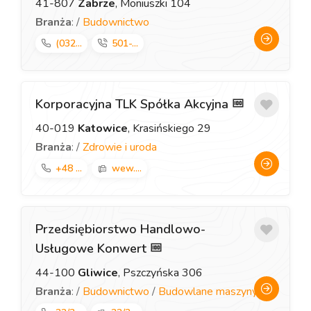
41-807
Zabrze
, Moniuszki 104
Branża
: /
Budownictwo
(032...
501-...
Korporacyjna TLK Spółka Akcyjna
40-019
Katowice
, Krasińskiego 29
Branża
: /
Zdrowie i uroda
+48 ...
wew....
Przedsiębiorstwo Handlowo-
Usługowe Konwert
44-100
Gliwice
, Pszczyńska 306
Branża
: /
Budownictwo
/
Budowlane maszyny