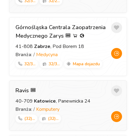
32/3...
32/2...
Górnośląska Centrala Zaopatrzenia
Medycznego Zarys
41-808
Zabrze
, Pod Borem 18
Branża
: /
Medycyna
32/3...
32/3...
Mapa dojazdu
Ravis
40-709
Katowice
, Panewnicka 24
Branża
: /
Komputery
(32)...
(32)...