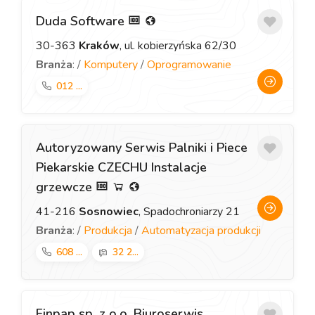
Duda Software
30-363
Kraków
, ul. kobierzyńska 62/30
Branża
: /
Komputery
/
Oprogramowanie
012 ...
Autoryzowany Serwis Palniki i Piece
Piekarskie CZECHU Instalacje
grzewcze
41-216
Sosnowiec
, Spadochroniarzy 21
Branża
: /
Produkcja
/
Automatyzacja produkcji
608 ...
32 2...
Finpap sp. z o.o. Biuroserwis