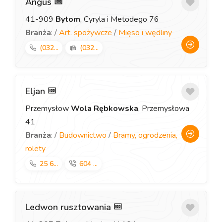
Angus
41-909
Bytom
, Cyryla i Metodego 76
Branża
: /
Art. spożywcze
/
Mięso i wędliny
(032...
(032...
Eljan
Przemysłow
Wola Rębkowska
, Przemysłowa
41
Branża
: /
Budownictwo
/
Bramy, ogrodzenia,
rolety
25 6...
604 ...
Ledwon rusztowania