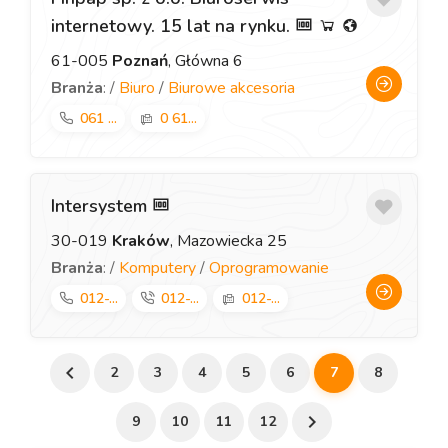
internetowy. 15 lat na rynku.
61-005
Poznań
, Główna 6
Branża
: /
Biuro
/
Biurowe akcesoria
061 ...
0 61...
Intersystem
30-019
Kraków
, Mazowiecka 25
Branża
: /
Komputery
/
Oprogramowanie
012-...
012-...
012-...
2
3
4
5
6
7
8
9
10
11
12