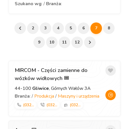
Szukano wg
: /
Branża
:
2
3
4
5
6
7
8
9
10
11
12
MIRCOM - Części zamienne do
wózków widłowych
44-100
Gliwice
, Górnych Wałów 3A
Branża
: /
Produkcja
/
Maszyny i urządzenia
(032...
(032...
(032...