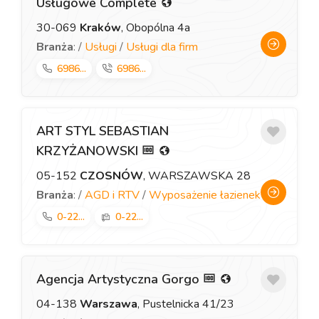
Usługowe Complete
30-069
Kraków
, Obopólna 4a
Branża
: /
Usługi
/
Usługi dla firm
6986...
6986...
ART STYL SEBASTIAN
KRZYŻANOWSKI
05-152
CZOSNÓW
, WARSZAWSKA 28
Branża
: /
AGD i RTV
/
Wyposażenie łazienek
0-22...
0-22...
Agencja Artystyczna Gorgo
04-138
Warszawa
, Pustelnicka 41/23