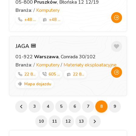
05-800
Pruszków
, Błońska 12 12/19
Branża
: /
Komputery
+48 ...
+48 ...
JAGA
01-922
Warszawa
, Conrada 30/102
Branża
: /
Komputery
/
Materiały eksploatacyjne
22 8...
605 ...
22 8...
Mapa dojazdu
3
4
5
6
7
8
9
10
11
12
13