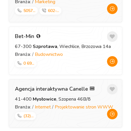
Branża
: /
Marketing
5057...
602-...
Bet-Min
67-300
Szprotawa
, Wiechlice, Brzozowa 14a
Branża
: /
Budownictwo
0 69...
Agencja interaktywna Canelle
41-400
Mysłowice
, Szopena 46B/8
Branża
: /
Internet
/
Projektowanie stron WWW
(32)...