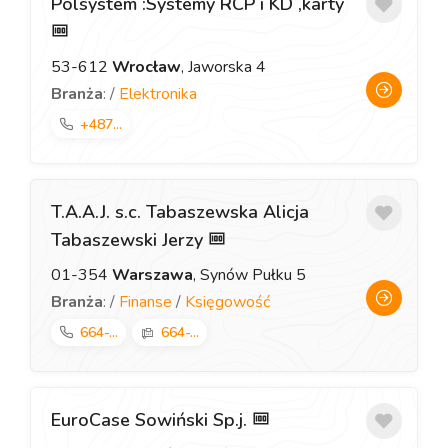
Polsystem :Systemy RCP i KD ,karty
53-612
Wrocław
, Jaworska 4
Branża
: /
Elektronika
+487...
T.A.A.J. s.c. Tabaszewska Alicja
Tabaszewski Jerzy
01-354
Warszawa
, Synów Pułku 5
Branża
: /
Finanse
/
Księgowość
664-...
664-...
EuroCase Sowiński Sp.j.