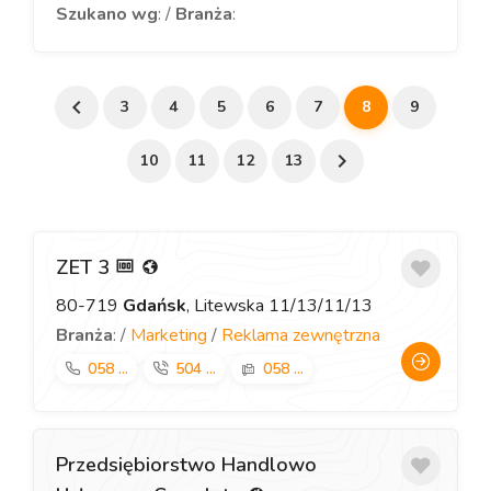
Szukano wg
: /
Branża
:
3
4
5
6
7
8
9
10
11
12
13
ZET 3
80-719
Gdańsk
, Litewska 11/13/11/13
Branża
: /
Marketing
/
Reklama zewnętrzna
058 ...
504 ...
058 ...
Przedsiębiorstwo Handlowo