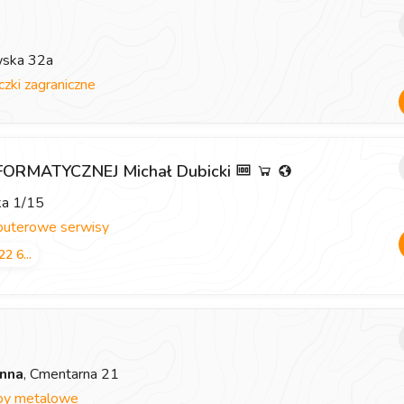
wska 32a
zki zagraniczne
ORMATYCZNEJ Michał Dubicki
cka 1/15
uterowe serwisy
22 6...
nna
, Cmentarna 21
y metalowe