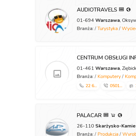
AUDIOTRAVELS
01-694
Warszawa
, Oksy
Branża
: /
Turystyka
/
Wyciec
CENTRUM OBSŁUGI INF
01-461
Warszawa
, Ziębi
Branża
: /
Komputery
/
Komp
22 6...
0501...
PALACAR
26-110
Skarżysko-Kamie
Branża
: /
Produkcja
/
Wyrob