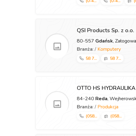
(0-4...
(0-4...
(
QSI Products Sp. z o.o.
80-557
Gdańsk
, Załogow
Branża
: /
Komputery
58 7...
58 7...
OTTO HS HYDRAULIK
84-240
Reda
, Wejherows
Branża
: /
Produkcja
(058...
(058...