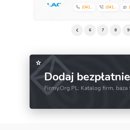
(041...
(041...
6
7
8
9
Dodaj bezpłatnie
Firmy.Org.PL: Katalog firm, baz