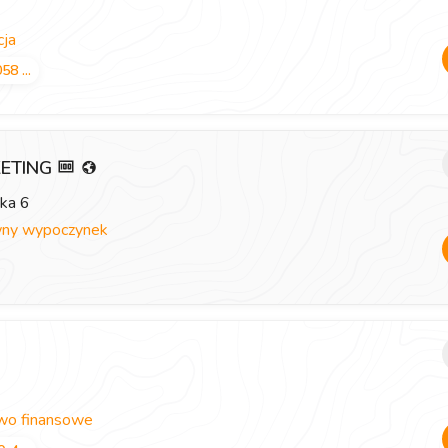
ja
58 ...
KETING
ska 6
ny wypoczynek
wo finansowe