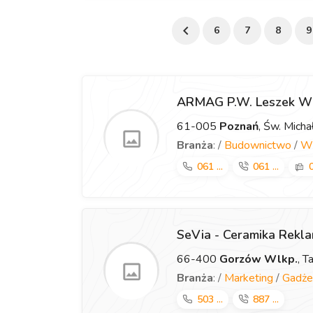
6
7
8
9
ARMAG P.W. Leszek W
61-005
Poznań
, Św. Mich
Branża
: /
Budownictwo
/
Wy
061 ...
061 ...
0
SeVia - Ceramika Rekl
66-400
Gorzów Wlkp.
, T
Branża
: /
Marketing
/
Gadże
503 ...
887 ...