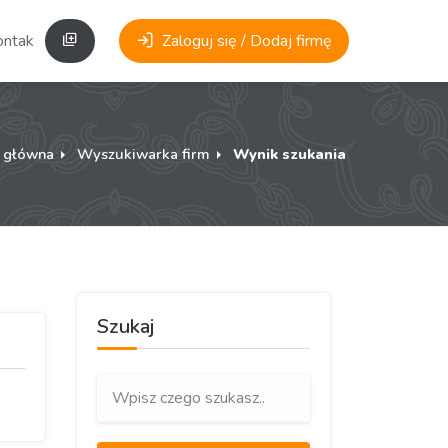
ontakt
Zaloguj się / Dodaj firmę
a główna
Wyszukiwarka firm
Wynik szukania
Szukaj