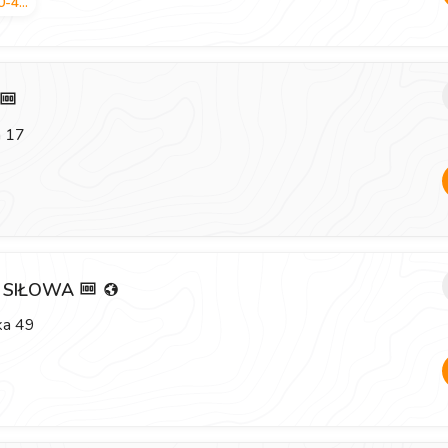
0-4...
a 17
A SIŁOWA
ka 49