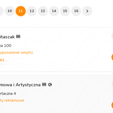
10
11
12
13
14
15
16
itaszak
ała 100
posażenie wnętrz
61 ...
amowa i Artystyczna
artaczna 4
ty reklamowe