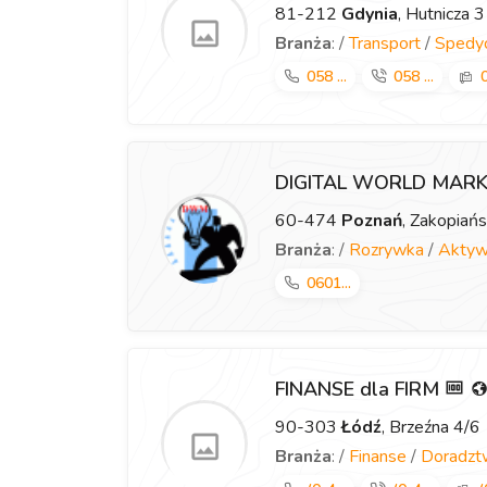
81-212
Gdynia
, Hutnicza 3
Branża
: /
Transport
/
Spedyc
058 ...
058 ...
0
DIGITAL WORLD MAR
60-474
Poznań
, Zakopiań
Branża
: /
Rozrywka
/
Aktyw
0601...
FINANSE dla FIRM
90-303
Łódź
, Brzeźna 4/6
Branża
: /
Finanse
/
Doradzt