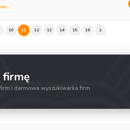
(041...
10
11
12
13
14
15
16
 firmę
a firm i darmowa wyszukiwarka firm