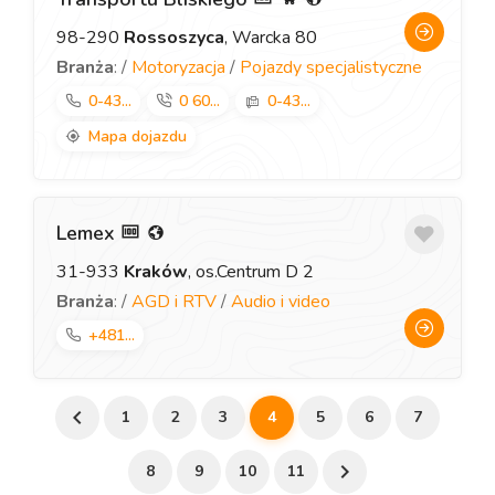
98-290
Rossoszyca
, Warcka 80
Branża
: /
Motoryzacja
/
Pojazdy specjalistyczne
0-43...
0 60...
0-43...
Mapa dojazdu
Lemex
31-933
Kraków
, os.Centrum D 2
Branża
: /
AGD i RTV
/
Audio i video
+481...
1
2
3
4
5
6
7
8
9
10
11