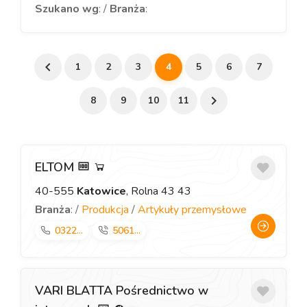
Szukano wg
: /
Branża
:
1
2
3
4
5
6
7
8
9
10
11
ELTOM
40-555
Katowice
, Rolna 43 43
Branża
: /
Produkcja
/
Artykuły przemysłowe
0322...
5061...
VARI BLATTA Pośrednictwo w