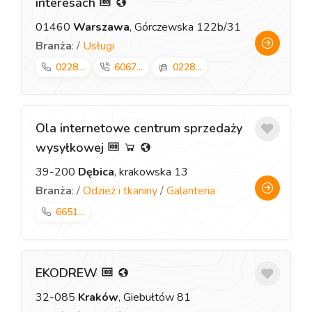
interesach
01460
Warszawa
, Górczewska 122b/31
Branża
: /
Usługi
0228...
6067...
0228...
Ola internetowe centrum sprzedaży
wysyłkowej
39-200
Dębica
, krakowska 13
Branża
: /
Odzież i tkaniny
/
Galanteria
6651...
EKODREW
32-085
Kraków
, Giebułtów 81