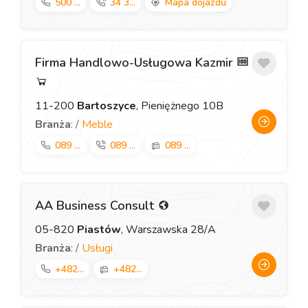
500 ...
34 3...
Mapa dojazdu
Firma Handlowo-Usługowa Kazmir
11-200
Bartoszyce
, Pieniężnego 10B
Branża
: /
Meble
089 ...
089 ...
089 ...
AA Business Consult
05-820
Piastów
, Warszawska 28/A
Branża
: /
Usługi
+482...
+482...