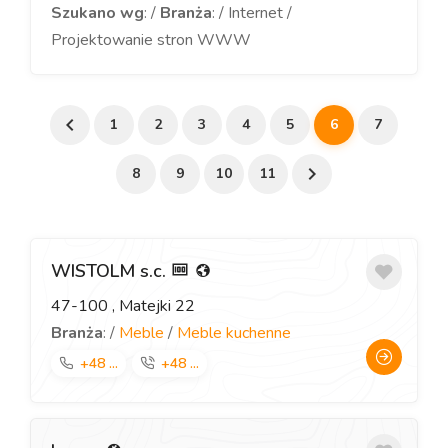
Szukano wg
: /
Branża
: / Internet /
Projektowanie stron WWW
1
2
3
4
5
6
7
8
9
10
11
WISTOLM s.c.
47-100
, Matejki 22
Branża
: /
Meble
/
Meble kuchenne
+48 ...
+48 ...