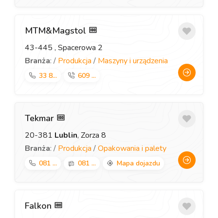
MTM&Magstol
43-445
, Spacerowa 2
Branża
: /
Produkcja
/
Maszyny i urządzenia
33 8...
609 ...
Tekmar
20-381
Lublin
, Zorza 8
Branża
: /
Produkcja
/
Opakowania i palety
081 ...
081 ...
Mapa dojazdu
Falkon