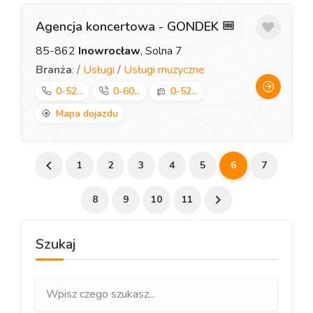
Agencja koncertowa - GONDEK
85-862
Inowrocław
, Solna 7
Branża
: /
Usługi
/
Usługi muzyczne
0-52...
0-60...
0-52...
Mapa dojazdu
1
2
3
4
5
6
7
8
9
10
11
Szukaj