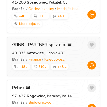
41-200
Sosnowiec
, Kukułek 53
Branża
: /
Odzież i tkaniny
/
Moda ślubna
+48 ...
608 ...
+48 ...
Mapa dojazdu
GRNB - PARTNER sp. z o.o.
40-036
Katowice
, Ligonia 40
Branża
: /
Finanse
/
Księgowość
+48 ...
510 ...
+48 ...
Pebex
97-427
Rogowiec
, Instalacyjna 14
Branża
: /
Budownictwo