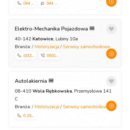
044 ...
044 ...
Elektro-Mechanika Pojazdowa
40-142
Katowice
, Lubiny 10a
Branża
: /
Motoryzacja
/
Serwisy samochodowe
(032...
0501...
Autolakiernia
08-410
Wola Rębkowska
, Przemysłowa 141
C
Branża
: /
Motoryzacja
/
Serwisy samochodowe
0 25...