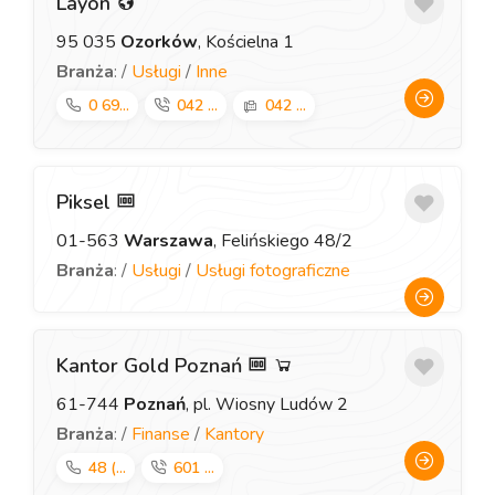
Layon
95 035
Ozorków
, Kościelna 1
Branża
: /
Usługi
/
Inne
0 69...
042 ...
042 ...
Piksel
01-563
Warszawa
, Felińskiego 48/2
Branża
: /
Usługi
/
Usługi fotograficzne
Kantor Gold Poznań
61-744
Poznań
, pl. Wiosny Ludów 2
Branża
: /
Finanse
/
Kantory
48 (...
601 ...