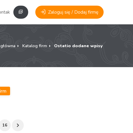
ontakt
Zaloguj się / Dodaj firmę
 główna
Katalog firm
Ostatio dodane wpisy
irm
16