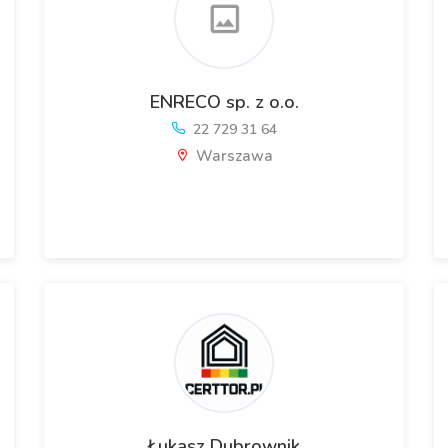
ENRECO sp. z o.o.
22 729 31 64
Warszawa
Łukasz Dubrownik