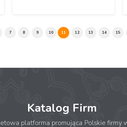
7
8
9
10
11
12
13
14
15
Katalog Firm
netowa platforma promująca Polskie firmy w