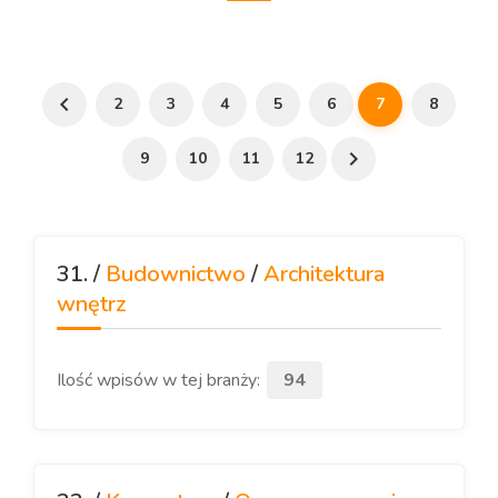
2
3
4
5
6
7
8
9
10
11
12
31. /
Budownictwo
/
Architektura
wnętrz
Ilość wpisów w tej branży:
94