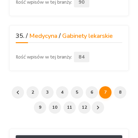
Ilość wpisów w tej branży:
90
35. /
Medycyna
/
Gabinety lekarskie
Ilość wpisów w tej branży:
84
2
3
4
5
6
7
8
9
10
11
12