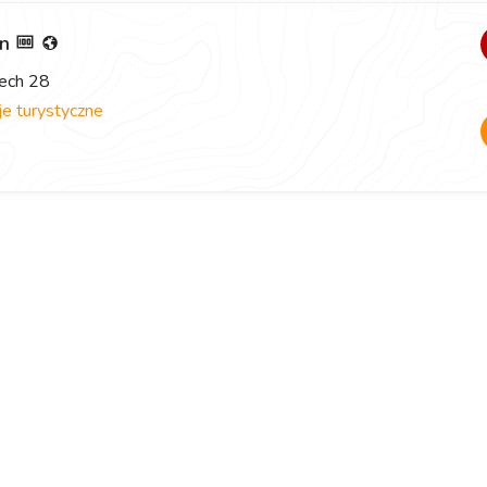
un
iech 28
e turystyczne