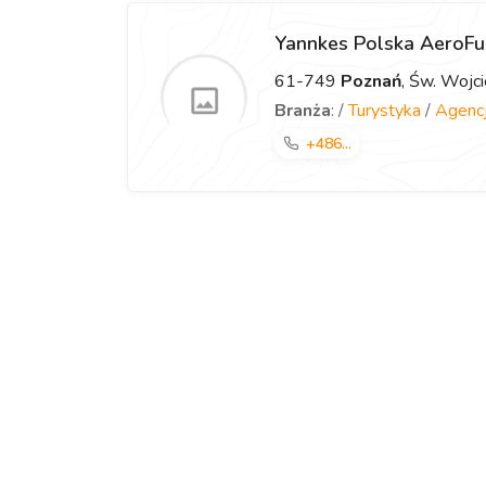
Yannkes Polska AeroF
61-749
Poznań
, Św. Wojc
Branża
: /
Turystyka
/
Agencj
+486...