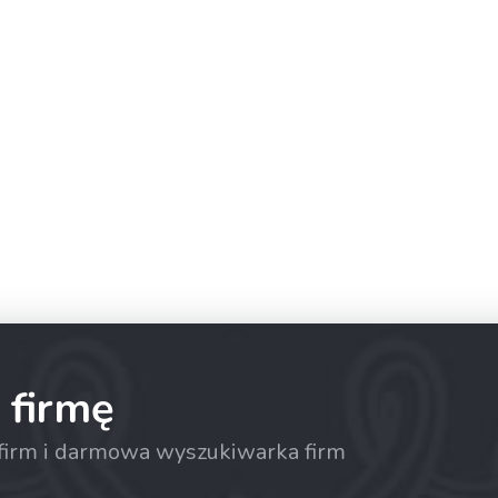
 firmę
a firm i darmowa wyszukiwarka firm