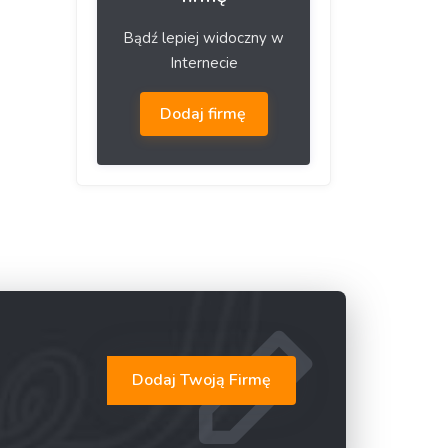
Bądź lepiej widoczny w
Internecie
Dodaj firmę
Dodaj Twoją Firmę