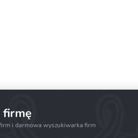
 firmę
a firm i darmowa wyszukiwarka firm