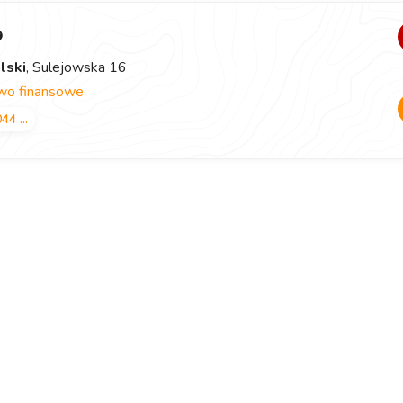
lski
, Sulejowska 16
wo finansowe
44 ...