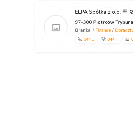
ELPA Spółka z o.o.
97-300
Piotrków Trybuna
Branża
: /
Finanse
/
Doradzt
044 ...
044 ...
0