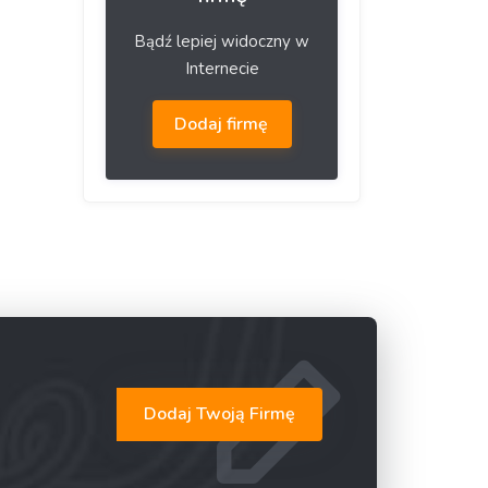
Bądź lepiej widoczny w
Internecie
Dodaj firmę
Dodaj Twoją Firmę