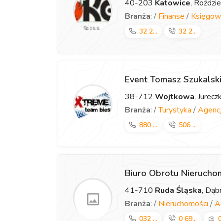
40-203
Katowice
, Roździ
Branża
: /
Finanse
/
Księgow
32 2...
32 2...
Event Tomasz Szukalsk
38-712
Wojtkowa
, Jurec
Branża
: /
Turystyka
/
Agencj
880 ...
506 ...
Biuro Obrotu Nieruch
41-710
Ruda Śląska
, Dą
Branża
: /
Nieruchomości
/
A
032 ...
0 69...
0