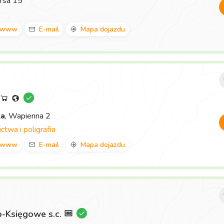
rsa 15
www
E-mail
Mapa dojazdu
za
, Wapienna 2
twa i poligrafia
www
E-mail
Mapa dojazdu
-Księgowe s.c.