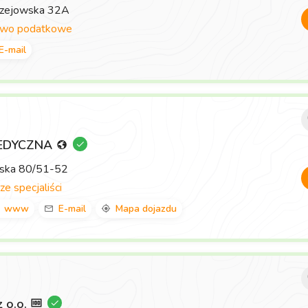
rzejowska 32A
two podatkowe
E-mail
EDYCZNA
wska 80/51-52
ze specjaliści
www
E-mail
Mapa dojazdu
z o.o.