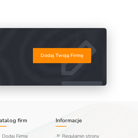
Dodaj Twoją Firmę
atalog firm
Informacje
Dodaj Firmę
Regulamin strony