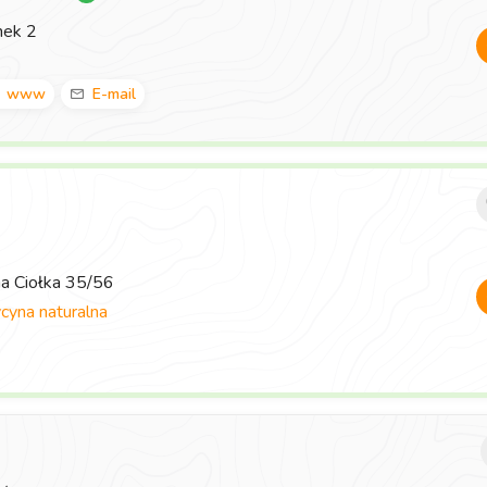
nek 2
www
E-mail
ma Ciołka 35/56
yna naturalna