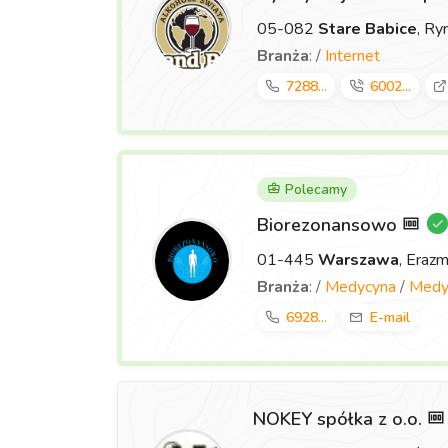
05-082
Stare Babice
, Ry
Branża
: /
Internet
7288...
6002...
Polecamy
Biorezonansowo
01-445
Warszawa
, Eraz
Branża
: /
Medycyna
/
Medyc
6928...
E-mail
NOKEY spółka z o.o.