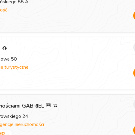
eńskiego 88 A
ość
i
zkowa 50
e turystyczne
omościami GABRIEL
browskiego 24
gencje nieruchomości
32 ...