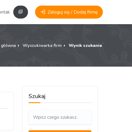
ontakt
Zaloguj się / Dodaj firmę
a główna
Wyszukiwarka firm
Wynik szukania
Szukaj