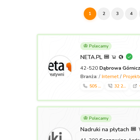
1
2
3
4
Polecamy
NETA.PL
42-520
Dąbrowa Górnic
Branża
: /
Internet
/
Projek
505 ...
32 2...
Polecamy
Nadruki na płytach