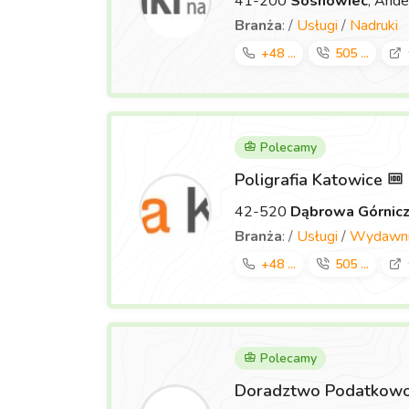
41-200
Sosnowiec
, Ande
Branża
: /
Usługi
/
Nadruki
+48 ...
505 ...
Polecamy
Poligrafia Katowice
42-520
Dąbrowa Górnic
Branża
: /
Usługi
/
Wydawnic
+48 ...
505 ...
Polecamy
Doradztwo Podatkowo