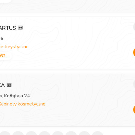
 ARTUS
26
e turystyczne
32 ...
ICA
a
, Kołłątaja 24
Gabinety kosmetyczne