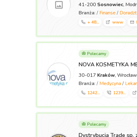
41-200
Sosnowiec
, Mod
Branża
: /
Finanse
/
Doradz
+ 48...
www
Polecamy
NOVA KOSMETYKA M
30-017
Kraków
, Wrocła
Branża
: /
Medycyna
/
Lekar
1242...
1239...
Polecamy
Dystrybucja Trade sp. 