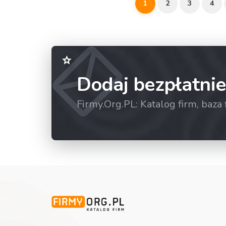
1
2
3
4
Dodaj bezpłatnie
Firmy.Org.PL: Katalog firm, baz