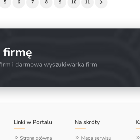
5
6
7
8
9
10
11
 firmę
a firm i darmowa wyszukiwarka firm
Linki w Portalu
Na skróty
K
Strona główna
Mapa serwisu