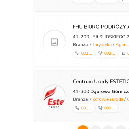
FHU BIURO PODRÓŻY
41-200
, PIŁSUDSKIEGO 
Branża
: /
Turystyka
/
Agencj
032 ...
032 ...
0
Centrum Urody ESTET
41-300
Dąbrowa Górnicz
Branża
: /
Zdrowie i uroda
/
601 ...
032 ...