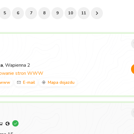
5
6
7
8
9
10
11
za
, Wapienna 2
towanie stron WWW
www
E-mail
Mapa dojazdu