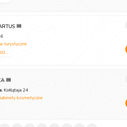
 ARTUS
26
e turystyczne
32 ...
ICA
a
, Kołłątaja 24
Gabinety kosmetyczne