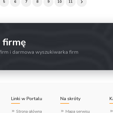
5
6
7
8
9
10
11
 firmę
a firm i darmowa wyszukiwarka firm
Linki w Portalu
Na skróty
K
Strona główna
Mapa serwisu