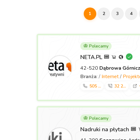
1
2
3
4
Polecamy
NETA.PL
42-520
Dąbrowa Górnic
Branża
: /
Internet
/
Projek
505 ...
32 2...
Polecamy
Nadruki na płytach