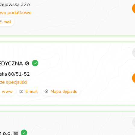
rzejowska 32A
two podatkowe
E-mail
EDYCZNA
wska 80/51-52
ze specjaliści
www
E-mail
Mapa dojazdu
z o.o.