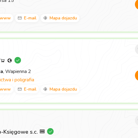
rsa 15
www
E-mail
Mapa dojazdu
za
, Wapienna 2
twa i poligrafia
www
E-mail
Mapa dojazdu
-Księgowe s.c.