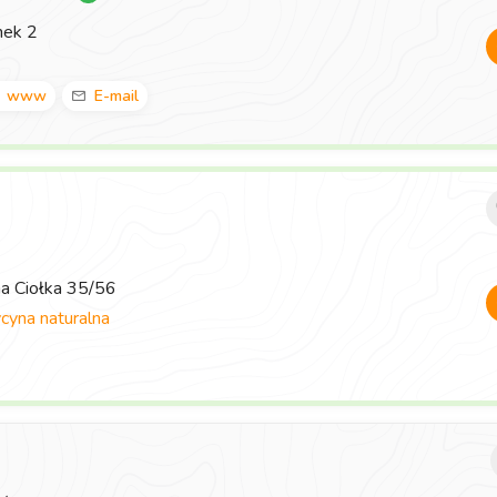
nek 2
www
E-mail
ma Ciołka 35/56
yna naturalna