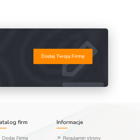
Dodaj Twoją Firmę
atalog firm
Informacje
Dodaj Firmę
Regulamin strony