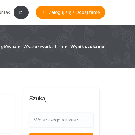
ontakt
Zaloguj się / Dodaj firmę
a główna
Wyszukiwarka firm
Wynik szukania
Szukaj