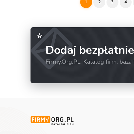
1
2
3
4
Dodaj bezpłatnie
Firmy.Org.PL: Katalog firm, baz