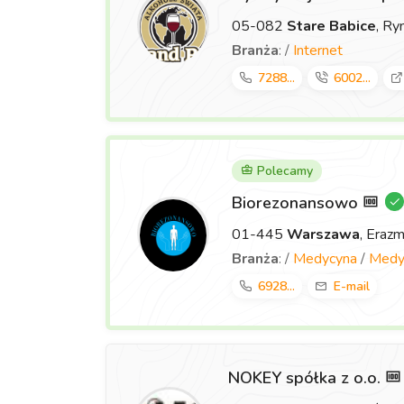
05-082
Stare Babice
, Ry
Branża
: /
Internet
7288...
6002...
Polecamy
Biorezonansowo
01-445
Warszawa
, Eraz
Branża
: /
Medycyna
/
Medyc
6928...
E-mail
NOKEY spółka z o.o.