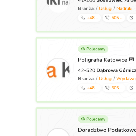
41-200
Sosnowiec
, Ande
Branża
: /
Usługi
/
Nadruki
+48 ...
505 ...
Polecamy
Poligrafia Katowice
42-520
Dąbrowa Górnic
Branża
: /
Usługi
/
Wydawnic
+48 ...
505 ...
Polecamy
Doradztwo Podatkowo