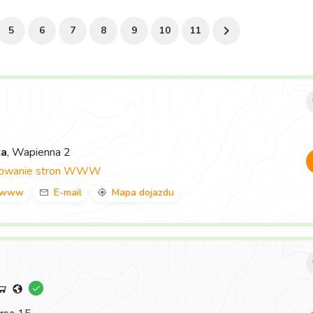
5
6
7
8
9
10
11
za
, Wapienna 2
towanie stron WWW
www
E-mail
Mapa dojazdu