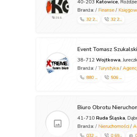
40-203
Katowice
, Roździ
Branża
: /
Finanse
/
Księgow
32 2...
32 2...
Event Tomasz Szukalsk
38-712
Wojtkowa
, Jurec
Branża
: /
Turystyka
/
Agencj
880 ...
506 ...
Biuro Obrotu Nieruch
41-710
Ruda Śląska
, Dą
Branża
: /
Nieruchomości
/
A
032 ...
0 69...
0