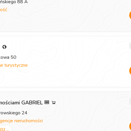
eńskiego 88 A
ość
i
zkowa 50
e turystyczne
omościami GABRIEL
browskiego 24
gencje nieruchomości
32 ...