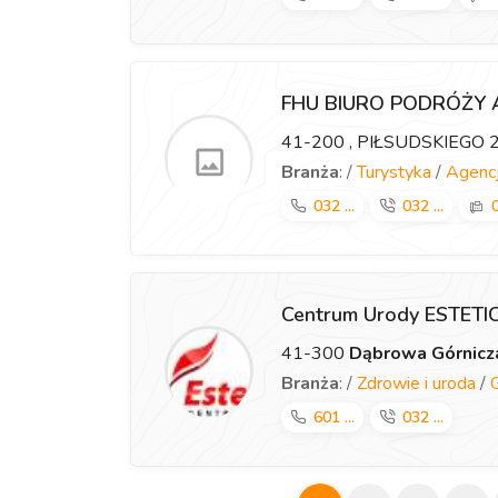
FHU BIURO PODRÓŻY
41-200
, PIŁSUDSKIEGO 
Branża
: /
Turystyka
/
Agencj
032 ...
032 ...
0
Centrum Urody ESTET
41-300
Dąbrowa Górnicz
Branża
: /
Zdrowie i uroda
/
601 ...
032 ...