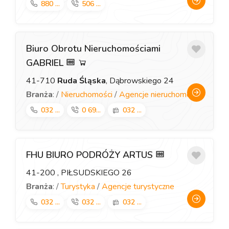
880 ...
506 ...
Biuro Obrotu Nieruchomościami
GABRIEL
41-710
Ruda Śląska
, Dąbrowskiego 24
Branża
: /
Nieruchomości
/
Agencje nieruchomości
032 ...
0 69...
032 ...
FHU BIURO PODRÓŻY ARTUS
41-200
, PIŁSUDSKIEGO 26
Branża
: /
Turystyka
/
Agencje turystyczne
032 ...
032 ...
032 ...