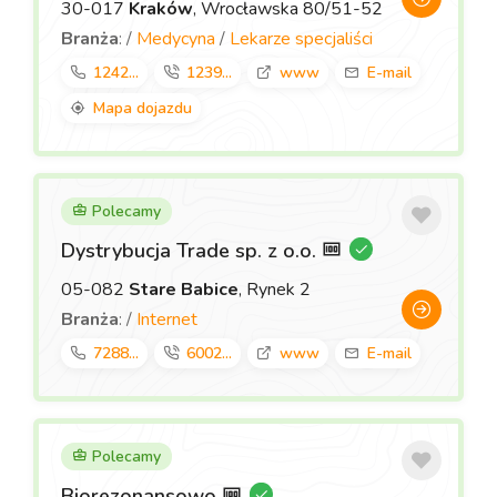
30-017
Kraków
, Wrocławska 80/51-52
Branża
: /
Medycyna
/
Lekarze specjaliści
1242...
1239...
www
E-mail
Mapa dojazdu
Polecamy
Dystrybucja Trade sp. z o.o.
05-082
Stare Babice
, Rynek 2
Branża
: /
Internet
7288...
6002...
www
E-mail
Polecamy
Biorezonansowo