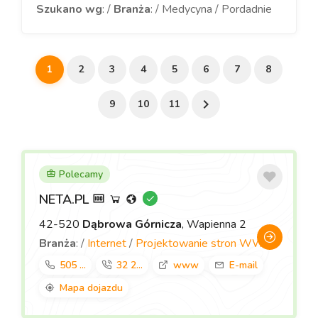
Szukano wg
: /
Branża
: / Medycyna / Pordadnie
1
2
3
4
5
6
7
8
9
10
11
Polecamy
NETA.PL
42-520
Dąbrowa Górnicza
, Wapienna 2
Branża
: /
Internet
/
Projektowanie stron WWW
505 ...
32 2...
www
E-mail
Mapa dojazdu