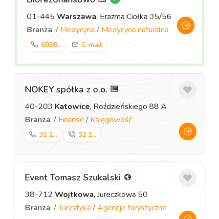
01-445
Warszawa
, Erazma Ciołka 35/56
Branża
: /
Medycyna
/
Medycyna naturalna
6928...
E-mail
NOKEY spółka z o.o.
40-203
Katowice
, Roździeńskiego 88 A
Branża
: /
Finanse
/
Księgowość
32 2...
32 2...
Event Tomasz Szukalski
38-712
Wojtkowa
, Jureczkowa 50
Branża
: /
Turystyka
/
Agencje turystyczne