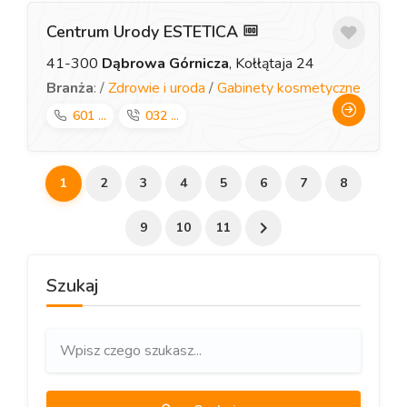
Centrum Urody ESTETICA
41-300
Dąbrowa Górnicza
, Kołłątaja 24
Branża
: /
Zdrowie i uroda
/
Gabinety kosmetyczne
601 ...
032 ...
1
2
3
4
5
6
7
8
9
10
11
Szukaj