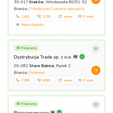
30-017
Kraków
, Wrocławska 80/51-52
Branża
: /
Medycyna
/
Lekarze specjaliści
1242...
1239...
www
E-mail
Mapa dojazdu
Polecamy
Dystrybucja Trade sp. z o.o.
05-082
Stare Babice
, Rynek 2
Branża
: /
Internet
7288...
6002...
www
E-mail
Polecamy
Biorezonansowo