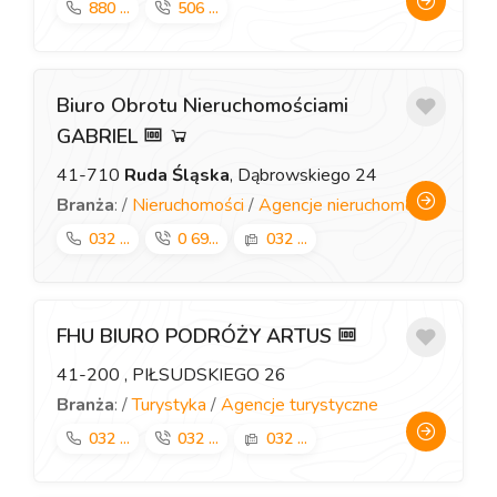
880 ...
506 ...
Biuro Obrotu Nieruchomościami
GABRIEL
41-710
Ruda Śląska
, Dąbrowskiego 24
Branża
: /
Nieruchomości
/
Agencje nieruchomości
032 ...
0 69...
032 ...
FHU BIURO PODRÓŻY ARTUS
41-200
, PIŁSUDSKIEGO 26
Branża
: /
Turystyka
/
Agencje turystyczne
032 ...
032 ...
032 ...