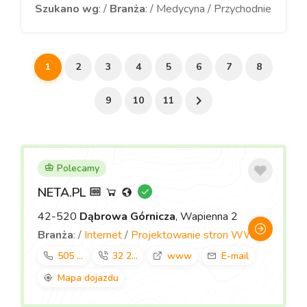
Szukano wg
: /
Branża
: / Medycyna / Przychodnie
1
2
3
4
5
6
7
8
9
10
11
Polecamy
NETA.PL
42-520
Dąbrowa Górnicza
, Wapienna 2
Branża
: /
Internet
/
Projektowanie stron WWW
505 ...
32 2...
www
E-mail
Mapa dojazdu