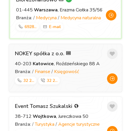
01-445
Warszawa
, Erazma Ciołka 35/56
Branża
: /
Medycyna
/
Medycyna naturalna
6928...
E-mail
NOKEY spółka z o.o.
40-203
Katowice
, Roździeńskiego 88 A
Branża
: /
Finanse
/
Księgowość
32 2...
32 2...
Event Tomasz Szukalski
38-712
Wojtkowa
, Jureczkowa 50
Branża
: /
Turystyka
/
Agencje turystyczne