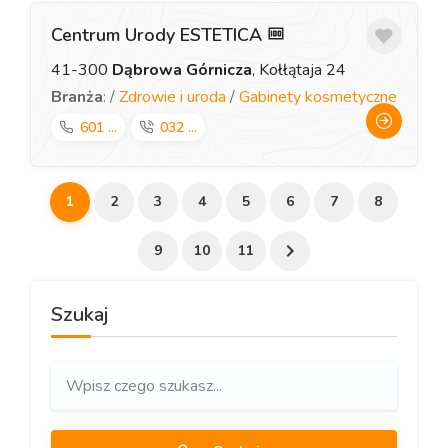
Centrum Urody ESTETICA
41-300
Dąbrowa Górnicza
, Kołłątaja 24
Branża
: /
Zdrowie i uroda
/
Gabinety kosmetyczne
601 ...
032 ...
1
2
3
4
5
6
7
8
9
10
11
Szukaj