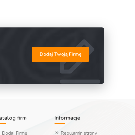
Dodaj Twoją Firmę
atalog firm
Informacje
Dodaj Firmę
Regulamin strony