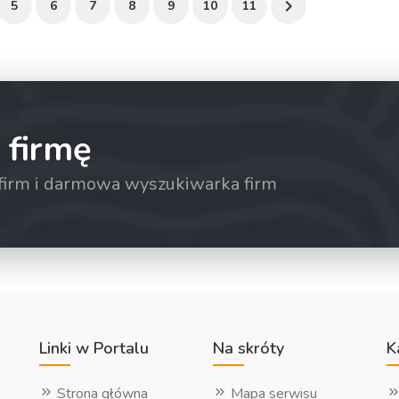
5
6
7
8
9
10
11
 firmę
a firm i darmowa wyszukiwarka firm
Linki w Portalu
Na skróty
K
Strona główna
Mapa serwisu