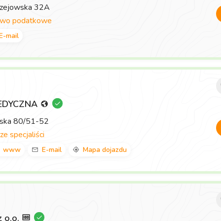
rzejowska 32A
two podatkowe
E-mail
EDYCZNA
wska 80/51-52
ze specjaliści
www
E-mail
Mapa dojazdu
z o.o.