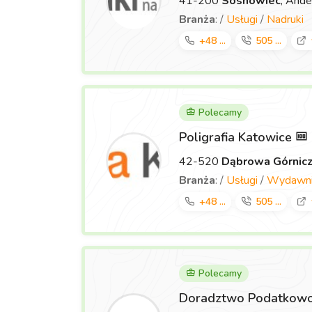
41-200
Sosnowiec
, Ande
Branża
: /
Usługi
/
Nadruki
+48 ...
505 ...
Polecamy
Poligrafia Katowice
42-520
Dąbrowa Górnic
Branża
: /
Usługi
/
Wydawnic
+48 ...
505 ...
Polecamy
Doradztwo Podatkowo