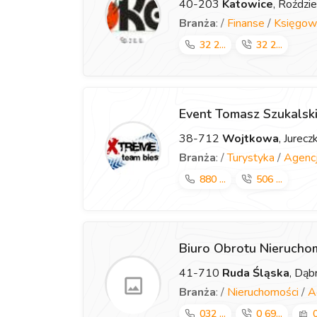
40-203
Katowice
, Roździ
Branża
: /
Finanse
/
Księgow
32 2...
32 2...
Event Tomasz Szukalsk
38-712
Wojtkowa
, Jurec
Branża
: /
Turystyka
/
Agencj
880 ...
506 ...
Biuro Obrotu Nieruch
41-710
Ruda Śląska
, Dą
Branża
: /
Nieruchomości
/
A
032 ...
0 69...
0