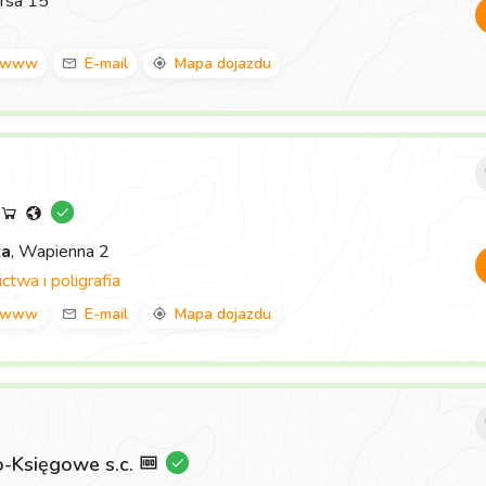
rsa 15
www
E-mail
Mapa dojazdu
za
, Wapienna 2
twa i poligrafia
www
E-mail
Mapa dojazdu
-Księgowe s.c.