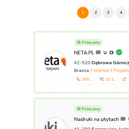
1
2
3
4
Polecamy
NETA.PL
42-520
Dąbrowa Górnic
Branża
: /
Internet
/
Projek
505 ...
32 2...
Polecamy
Nadruki na płytach