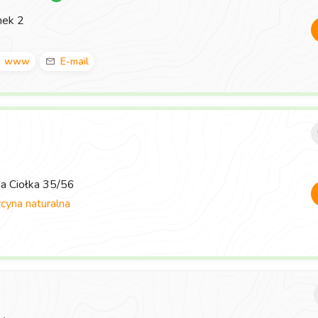
nek 2
www
E-mail
ma Ciołka 35/56
yna naturalna