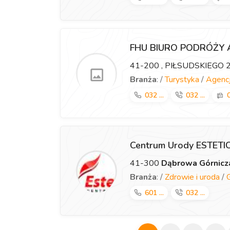
FHU BIURO PODRÓŻY
41-200
, PIŁSUDSKIEGO 
Branża
: /
Turystyka
/
Agencj
032 ...
032 ...
0
Centrum Urody ESTET
41-300
Dąbrowa Górnicz
Branża
: /
Zdrowie i uroda
/
601 ...
032 ...