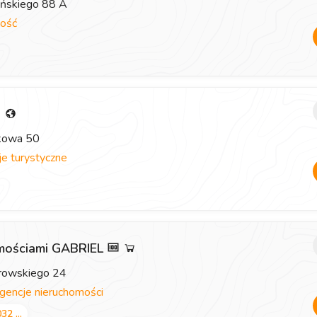
eńskiego 88 A
ość
i
zkowa 50
e turystyczne
omościami GABRIEL
browskiego 24
gencje nieruchomości
32 ...