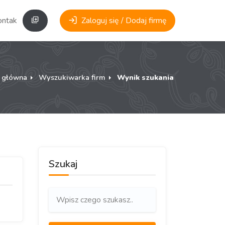
ontakt
Zaloguj się / Dodaj firmę
a główna
Wyszukiwarka firm
Wynik szukania
Szukaj