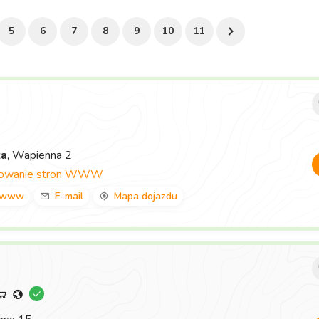
5
6
7
8
9
10
11
za
, Wapienna 2
towanie stron WWW
www
E-mail
Mapa dojazdu