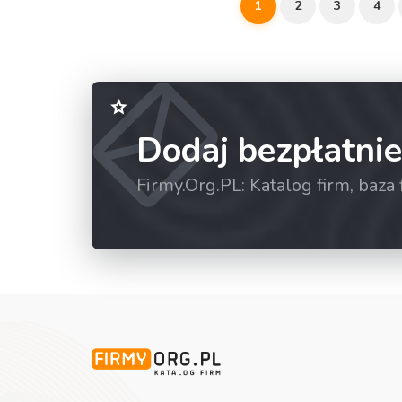
1
2
3
4
Dodaj bezpłatnie
Firmy.Org.PL: Katalog firm, baz