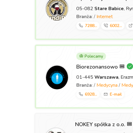
05-082
Stare Babice
, Ry
Branża
: /
Internet
7288...
6002...
Polecamy
Biorezonansowo
01-445
Warszawa
, Eraz
Branża
: /
Medycyna
/
Medyc
6928...
E-mail
NOKEY spółka z o.o.