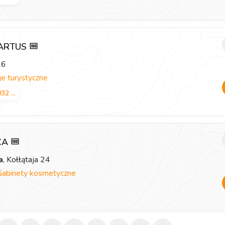
 ARTUS
26
e turystyczne
32 ...
ICA
a
, Kołłątaja 24
Gabinety kosmetyczne