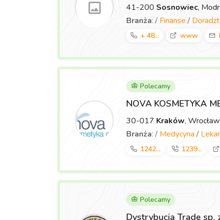
41-200
Sosnowiec
, Mod
Branża
: /
Finanse
/
Doradz
+ 48...
www
Polecamy
NOVA KOSMETYKA M
30-017
Kraków
, Wrocła
Branża
: /
Medycyna
/
Lekar
1242...
1239...
Polecamy
Dystrybucja Trade sp. 