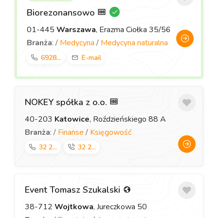
Biorezonansowo
01-445
Warszawa
, Erazma Ciołka 35/56
Branża
: /
Medycyna
/
Medycyna naturalna
6928...
E-mail
NOKEY spółka z o.o.
40-203
Katowice
, Roździeńskiego 88 A
Branża
: /
Finanse
/
Księgowość
32 2...
32 2...
Event Tomasz Szukalski
38-712
Wojtkowa
, Jureczkowa 50