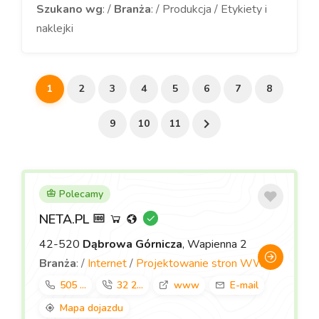
Szukano wg
: /
Branża
: / Produkcja / Etykiety i
naklejki
1
2
3
4
5
6
7
8
9
10
11
Polecamy
NETA.PL
42-520
Dąbrowa Górnicza
, Wapienna 2
Branża
: /
Internet
/
Projektowanie stron WWW
505 ...
32 2...
www
E-mail
Mapa dojazdu