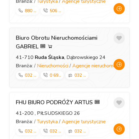
Branża
: /
Turystyka
/
Agencje turystyczne
880 ...
506 ...
Biuro Obrotu Nieruchomościami
GABRIEL
41-710
Ruda Śląska
, Dąbrowskiego 24
Branża
: /
Nieruchomości
/
Agencje nieruchomości
032 ...
0 69...
032 ...
FHU BIURO PODRÓŻY ARTUS
41-200
, PIŁSUDSKIEGO 26
Branża
: /
Turystyka
/
Agencje turystyczne
032 ...
032 ...
032 ...