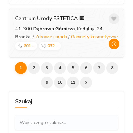
Centrum Urody ESTETICA
41-300
Dąbrowa Górnicza
, Kołłątaja 24
Branża
: /
Zdrowie i uroda
/
Gabinety kosmetyczne
601 ...
032 ...
1
2
3
4
5
6
7
8
9
10
11
Szukaj