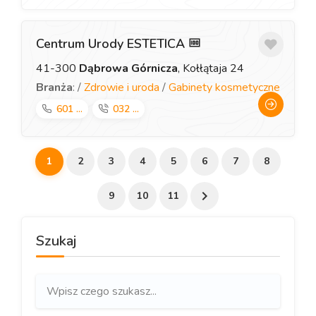
Centrum Urody ESTETICA
41-300
Dąbrowa Górnicza
, Kołłątaja 24
Branża
: /
Zdrowie i uroda
/
Gabinety kosmetyczne
601 ...
032 ...
1
2
3
4
5
6
7
8
9
10
11
Szukaj