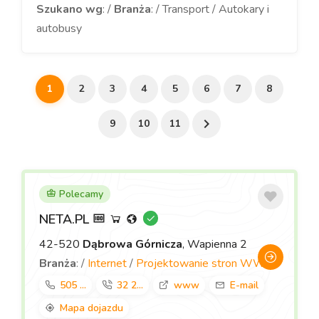
Szukano wg
: /
Branża
: / Transport / Autokary i
autobusy
1
2
3
4
5
6
7
8
9
10
11
Polecamy
NETA.PL
42-520
Dąbrowa Górnicza
, Wapienna 2
Branża
: /
Internet
/
Projektowanie stron WWW
505 ...
32 2...
www
E-mail
Mapa dojazdu