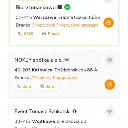
Biorezonansowo
01-445
Warszawa
, Erazma Ciołka 35/56
Branża
: /
Medycyna
/
Medycyna naturalna
6928...
E-mail
NOKEY spółka z o.o.
40-203
Katowice
, Roździeńskiego 88 A
Branża
: /
Finanse
/
Księgowość
32 2...
32 2...
Event Tomasz Szukalski
38-712
Wojtkowa
, Jureczkowa 50