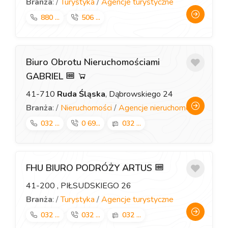
Branża
: /
Turystyka
/
Agencje turystyczne
880 ...
506 ...
Biuro Obrotu Nieruchomościami
GABRIEL
41-710
Ruda Śląska
, Dąbrowskiego 24
Branża
: /
Nieruchomości
/
Agencje nieruchomości
032 ...
0 69...
032 ...
FHU BIURO PODRÓŻY ARTUS
41-200
, PIŁSUDSKIEGO 26
Branża
: /
Turystyka
/
Agencje turystyczne
032 ...
032 ...
032 ...