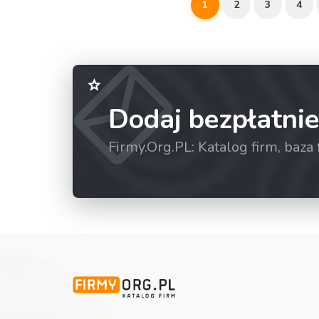
1
2
3
4
Dodaj bezpłatnie
Firmy.Org.PL: Katalog firm, baz