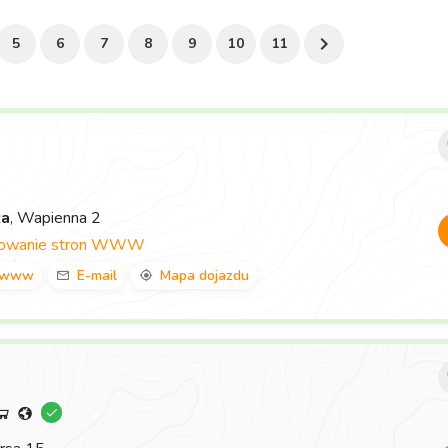
5
6
7
8
9
10
11
za
, Wapienna 2
towanie stron WWW
www
E-mail
Mapa dojazdu