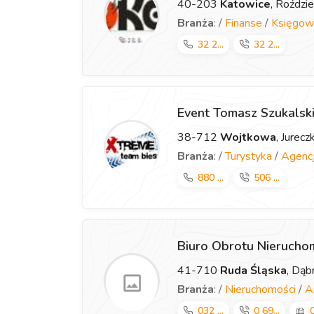
40-203
Katowice
, Roździ
Branża
: /
Finanse
/
Księgow
32 2...
32 2...
Event Tomasz Szukalsk
38-712
Wojtkowa
, Jurec
Branża
: /
Turystyka
/
Agencj
880 ...
506 ...
Biuro Obrotu Nieruch
41-710
Ruda Śląska
, Dą
Branża
: /
Nieruchomości
/
A
032 ...
0 69...
0