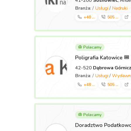
41-200
Sosnowiec
, Ande
Branża
: /
Usługi
/
Nadruki
+48 ...
505 ...
Polecamy
Poligrafia Katowice
42-520
Dąbrowa Górnic
Branża
: /
Usługi
/
Wydawnic
+48 ...
505 ...
Polecamy
Doradztwo Podatkowo