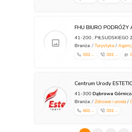
FHU BIURO PODRÓŻY
41-200
, PIŁSUDSKIEGO 
Branża
: /
Turystyka
/
Agencj
032 ...
032 ...
0
Centrum Urody ESTET
41-300
Dąbrowa Górnicz
Branża
: /
Zdrowie i uroda
/
601 ...
032 ...