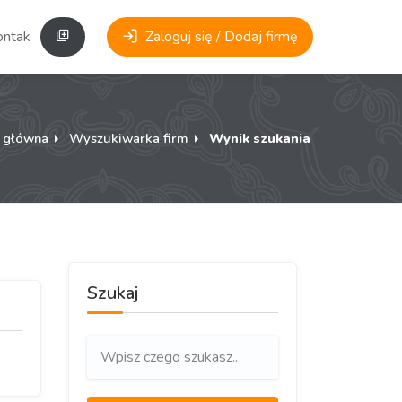
ontakt
Zaloguj się / Dodaj firmę
a główna
Wyszukiwarka firm
Wynik szukania
Szukaj