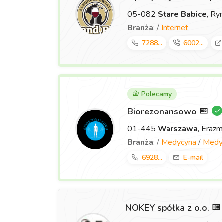
05-082
Stare Babice
, Ry
Branża
: /
Internet
7288...
6002...
Polecamy
Biorezonansowo
01-445
Warszawa
, Eraz
Branża
: /
Medycyna
/
Medyc
6928...
E-mail
NOKEY spółka z o.o.