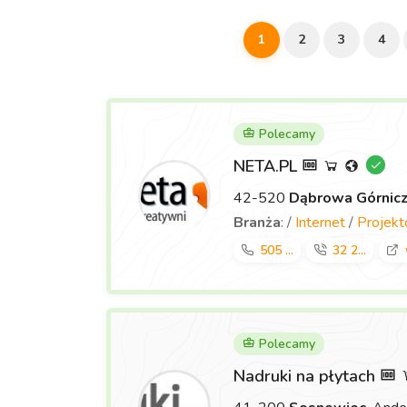
1
2
3
4
Polecamy
NETA.PL
42-520
Dąbrowa Górnic
Branża
: /
Internet
/
Projek
505 ...
32 2...
Polecamy
Nadruki na płytach