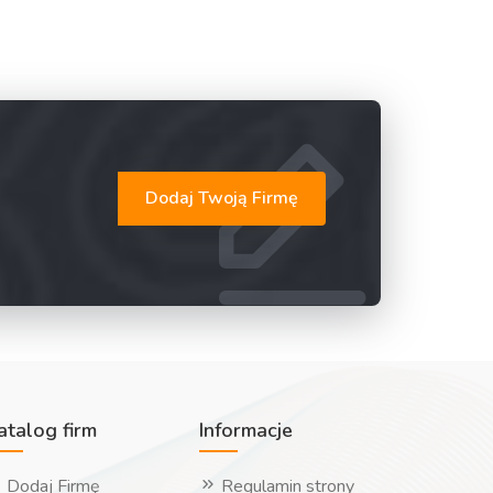
Dodaj Twoją Firmę
atalog firm
Informacje
Dodaj Firmę
Regulamin strony