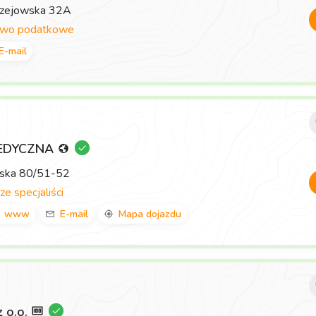
rzejowska 32A
two podatkowe
E-mail
EDYCZNA
wska 80/51-52
ze specjaliści
www
E-mail
Mapa dojazdu
z o.o.