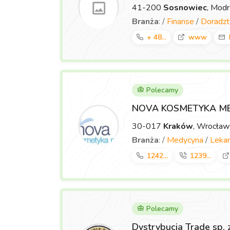
41-200
Sosnowiec
, Mod
Branża
: /
Finanse
/
Doradz
+ 48...
www
Polecamy
NOVA KOSMETYKA M
30-017
Kraków
, Wrocła
Branża
: /
Medycyna
/
Lekar
1242...
1239...
Polecamy
Dystrybucja Trade sp. 