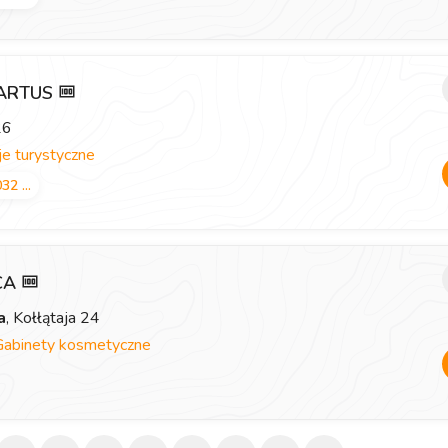
 ARTUS
26
e turystyczne
32 ...
ICA
a
, Kołłątaja 24
Gabinety kosmetyczne