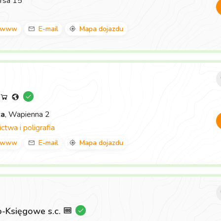
rsa 15
www
E-mail
Mapa dojazdu
za
, Wapienna 2
twa i poligrafia
www
E-mail
Mapa dojazdu
-Księgowe s.c.