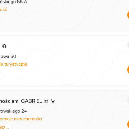
eńskiego 88 A
ość
i
zkowa 50
e turystyczne
omościami GABRIEL
browskiego 24
gencje nieruchomości
32 ...