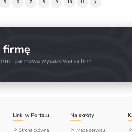
5
6
7
8
9
10
11
 firmę
a firm i darmowa wyszukiwarka firm
Linki w Portalu
Na skróty
K
Strona główna
Mapa serwisu