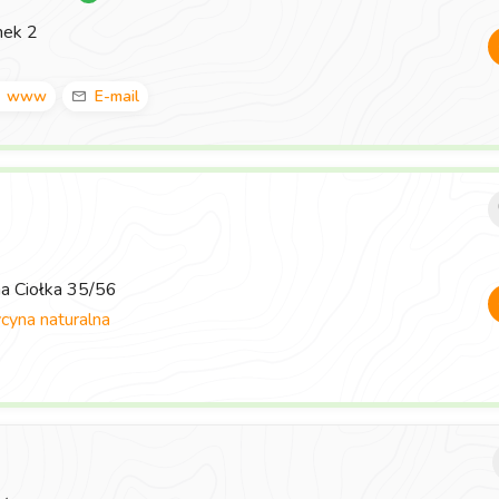
nek 2
www
E-mail
ma Ciołka 35/56
yna naturalna