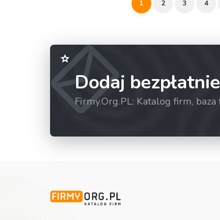
1
2
3
4
Dodaj bezpłatnie
Firmy.Org.PL: Katalog firm, baz