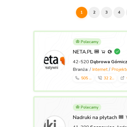
1
2
3
4
Polecamy
NETA.PL
42-520
Dąbrowa Górnic
Branża
: /
Internet
/
Projek
505 ...
32 2...
Polecamy
Nadruki na płytach