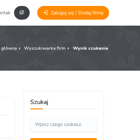
ontakt
Zaloguj się / Dodaj firmę
a główna
Wyszukiwarka firm
Wynik szukania
Szukaj