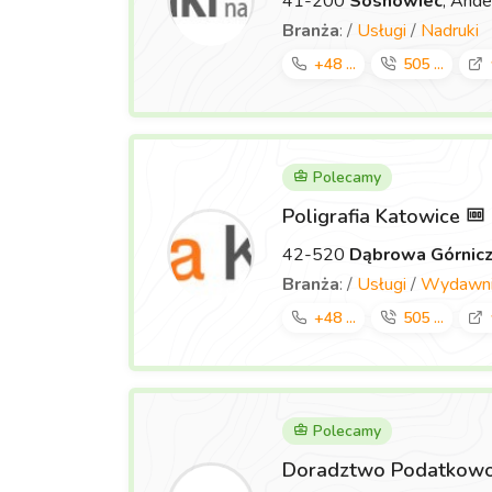
41-200
Sosnowiec
, Ande
Branża
: /
Usługi
/
Nadruki
+48 ...
505 ...
Polecamy
Poligrafia Katowice
42-520
Dąbrowa Górnic
Branża
: /
Usługi
/
Wydawnic
+48 ...
505 ...
Polecamy
Doradztwo Podatkowo