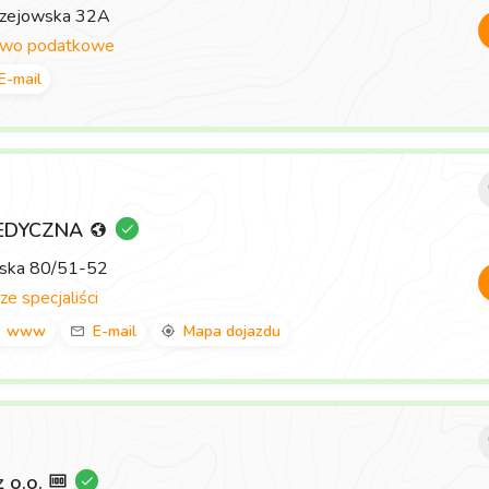
rzejowska 32A
two podatkowe
E-mail
EDYCZNA
wska 80/51-52
ze specjaliści
www
E-mail
Mapa dojazdu
z o.o.