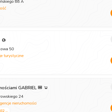
eńskiego 88 A
ość
i
zkowa 50
e turystyczne
omościami GABRIEL
browskiego 24
gencje nieruchomości
32 ...