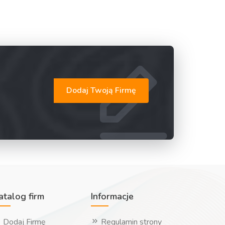
Dodaj Twoją Firmę
atalog firm
Informacje
Dodaj Firmę
Regulamin strony