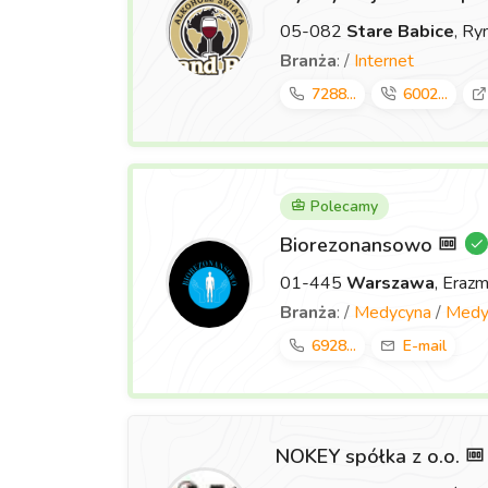
05-082
Stare Babice
, Ry
Branża
: /
Internet
7288...
6002...
Polecamy
Biorezonansowo
01-445
Warszawa
, Eraz
Branża
: /
Medycyna
/
Medyc
6928...
E-mail
NOKEY spółka z o.o.