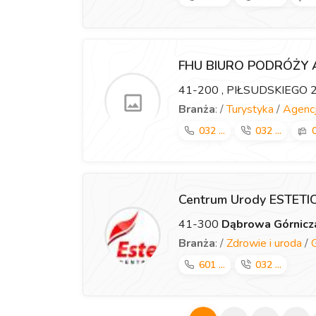
FHU BIURO PODRÓŻY
41-200
, PIŁSUDSKIEGO 
Branża
: /
Turystyka
/
Agencj
032 ...
032 ...
0
Centrum Urody ESTET
41-300
Dąbrowa Górnicz
Branża
: /
Zdrowie i uroda
/
601 ...
032 ...