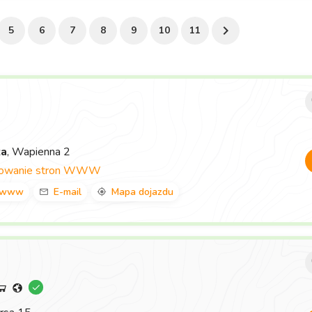
5
6
7
8
9
10
11
za
, Wapienna 2
towanie stron WWW
www
E-mail
Mapa dojazdu