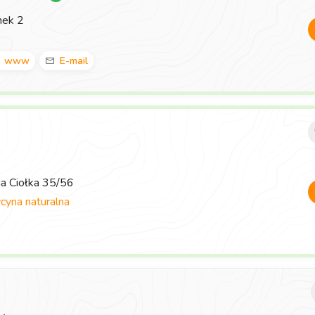
nek 2
www
E-mail
ma Ciołka 35/56
yna naturalna