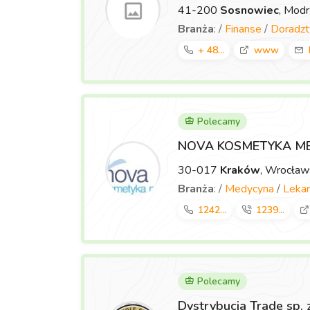
41-200
Sosnowiec
, Mod
Branża
: /
Finanse
/
Doradz
+ 48...
www
Polecamy
NOVA KOSMETYKA M
30-017
Kraków
, Wrocła
Branża
: /
Medycyna
/
Lekar
1242...
1239...
Polecamy
Dystrybucja Trade sp. 