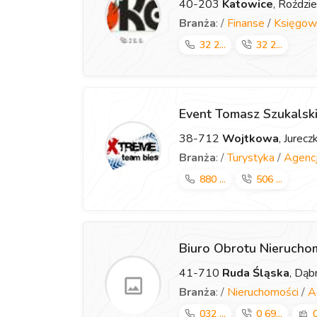
40-203
Katowice
, Roździ
Branża
: /
Finanse
/
Księgow
32 2...
32 2...
Event Tomasz Szukalsk
38-712
Wojtkowa
, Jurec
Branża
: /
Turystyka
/
Agencj
880 ...
506 ...
Biuro Obrotu Nieruch
41-710
Ruda Śląska
, Dą
Branża
: /
Nieruchomości
/
A
032 ...
0 69...
0