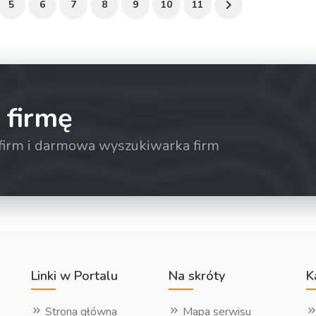
5
6
7
8
9
10
11
 firmę
a firm i darmowa wyszukiwarka firm
Linki w Portalu
Na skróty
K
Strona główna
Mapa serwisu