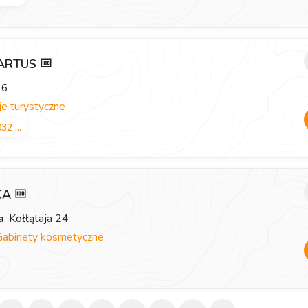
 ARTUS
26
e turystyczne
32 ...
ICA
a
, Kołłątaja 24
Gabinety kosmetyczne