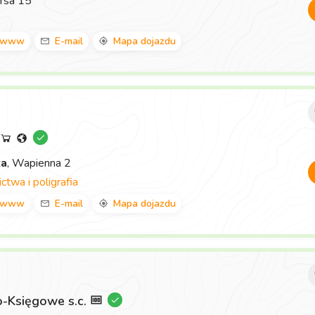
rsa 15
www
E-mail
Mapa dojazdu
za
, Wapienna 2
twa i poligrafia
www
E-mail
Mapa dojazdu
-Księgowe s.c.