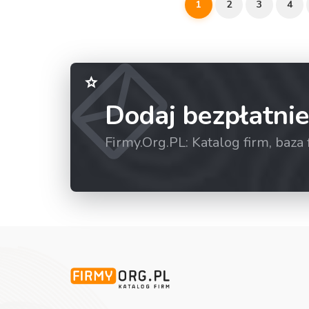
1
2
3
4
Dodaj bezpłatnie
Firmy.Org.PL: Katalog firm, baz