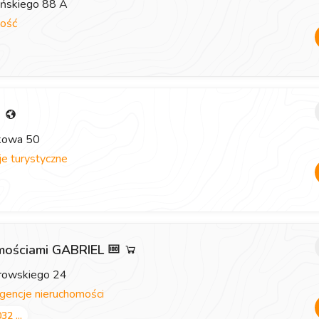
eńskiego 88 A
ość
i
zkowa 50
e turystyczne
omościami GABRIEL
browskiego 24
gencje nieruchomości
32 ...