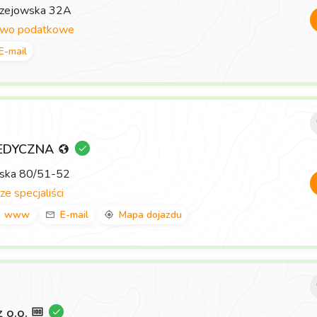
rzejowska 32A
two podatkowe
E-mail
EDYCZNA
wska 80/51-52
ze specjaliści
www
E-mail
Mapa dojazdu
z o.o.