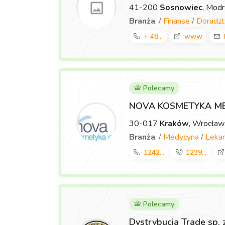
41-200
Sosnowiec
, Mod
Branża
: /
Finanse
/
Doradz
+ 48...
www
Polecamy
NOVA KOSMETYKA M
30-017
Kraków
, Wrocła
Branża
: /
Medycyna
/
Lekar
1242...
1239...
Polecamy
Dystrybucja Trade sp. 