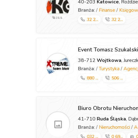
40-203
Katowice
, Roździ
Branża
: /
Finanse
/
Księgow
32 2...
32 2...
Event Tomasz Szukalsk
38-712
Wojtkowa
, Jurec
Branża
: /
Turystyka
/
Agencj
880 ...
506 ...
Biuro Obrotu Nieruch
41-710
Ruda Śląska
, Dą
Branża
: /
Nieruchomości
/
A
032 ...
0 69...
0