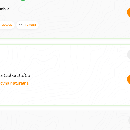
nek 2
www
E-mail
ma Ciołka 35/56
yna naturalna