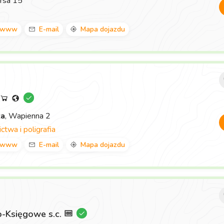
rsa 15
www
E-mail
Mapa dojazdu
za
, Wapienna 2
twa i poligrafia
www
E-mail
Mapa dojazdu
-Księgowe s.c.