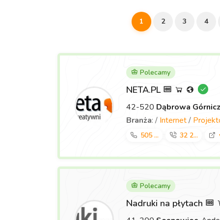
1
2
3
4
Polecamy
NETA.PL
42-520
Dąbrowa Górnic
Branża
: /
Internet
/
Projek
505 ...
32 2...
Polecamy
Nadruki na płytach