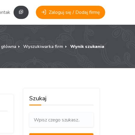
ontakt
Zaloguj się / Dodaj firmę
a główna
Wyszukiwarka firm
Wynik szukania
Szukaj