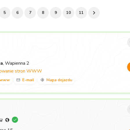
5
6
7
8
9
10
11
za
, Wapienna 2
towanie stron WWW
www
E-mail
Mapa dojazdu