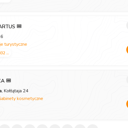
 ARTUS
26
e turystyczne
32 ...
ICA
a
, Kołłątaja 24
Gabinety kosmetyczne