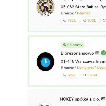
05-082
Stare Babice
, Ry
Branża
: /
Internet
7288...
6002...
Polecamy
Biorezonansowo
01-445
Warszawa
, Eraz
Branża
: /
Medycyna
/
Medyc
6928...
E-mail
NOKEY spółka z o.o.