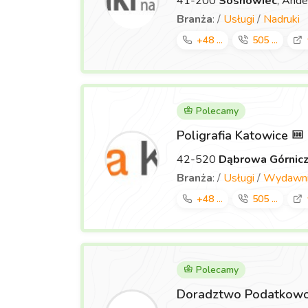
41-200
Sosnowiec
, Ande
Branża
: /
Usługi
/
Nadruki
+48 ...
505 ...
Polecamy
Poligrafia Katowice
42-520
Dąbrowa Górnic
Branża
: /
Usługi
/
Wydawnic
+48 ...
505 ...
Polecamy
Doradztwo Podatkowo