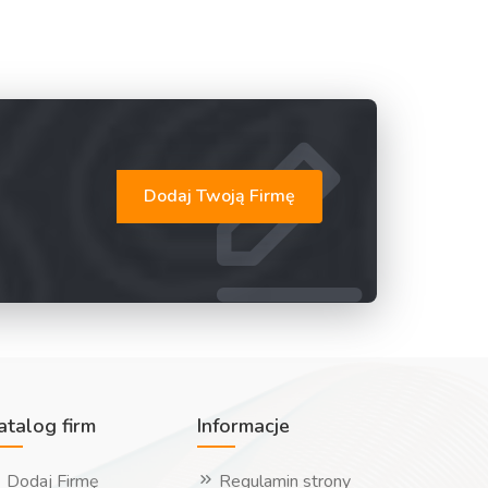
Dodaj Twoją Firmę
atalog firm
Informacje
Dodaj Firmę
Regulamin strony