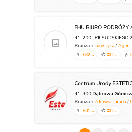
FHU BIURO PODRÓŻY
41-200
, PIŁSUDSKIEGO 
Branża
: /
Turystyka
/
Agencj
032 ...
032 ...
0
Centrum Urody ESTET
41-300
Dąbrowa Górnicz
Branża
: /
Zdrowie i uroda
/
601 ...
032 ...