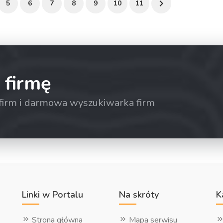
5
6
7
8
9
10
11
 firmę
a firm i darmowa wyszukiwarka firm
Linki w Portalu
Na skróty
K
Strona główna
Mapa serwisu