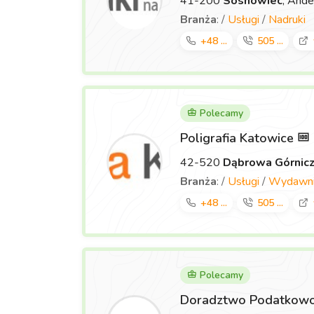
41-200
Sosnowiec
, Ande
Branża
: /
Usługi
/
Nadruki
+48 ...
505 ...
Polecamy
Poligrafia Katowice
42-520
Dąbrowa Górnic
Branża
: /
Usługi
/
Wydawnic
+48 ...
505 ...
Polecamy
Doradztwo Podatkowo