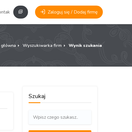
ontakt
Zaloguj się / Dodaj firmę
a główna
Wyszukiwarka firm
Wynik szukania
Szukaj