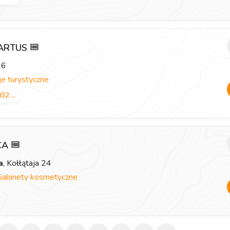
 ARTUS
26
e turystyczne
32 ...
ICA
a
, Kołłątaja 24
Gabinety kosmetyczne