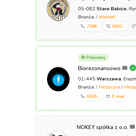
05-082
Stare Babice
, Ry
Branża
: /
Internet
7288...
6002...
Polecamy
Biorezonansowo
01-445
Warszawa
, Eraz
Branża
: /
Medycyna
/
Medyc
6928...
E-mail
NOKEY spółka z o.o.