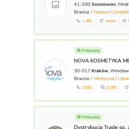
41-200
Sosnowiec
, Mod
Branża
: /
Finanse
/
Doradz
+ 48...
www
Polecamy
NOVA KOSMETYKA M
30-017
Kraków
, Wrocła
Branża
: /
Medycyna
/
Lekar
1242...
1239...
Polecamy
Dystrybucja Trade sp. 