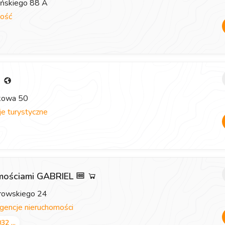
eńskiego 88 A
ość
i
zkowa 50
e turystyczne
omościami GABRIEL
browskiego 24
gencje nieruchomości
32 ...