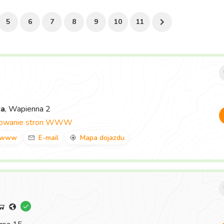
5
6
7
8
9
10
11
za
, Wapienna 2
towanie stron WWW
www
E-mail
Mapa dojazdu