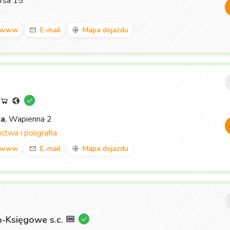
rsa 15
www
E-mail
Mapa dojazdu
za
, Wapienna 2
twa i poligrafia
www
E-mail
Mapa dojazdu
-Księgowe s.c.