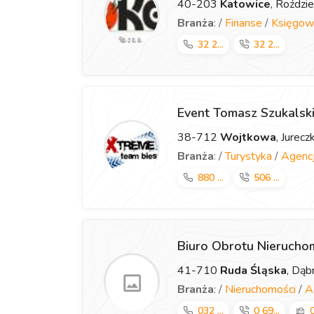
40-203
Katowice
, Roździ
Branża
: /
Finanse
/
Księgow
32 2...
32 2...
Event Tomasz Szukalsk
38-712
Wojtkowa
, Jurec
Branża
: /
Turystyka
/
Agencj
880 ...
506 ...
Biuro Obrotu Nieruch
41-710
Ruda Śląska
, Dą
Branża
: /
Nieruchomości
/
A
032 ...
0 69...
0