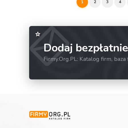
1
2
3
4
Dodaj bezpłatnie
Firmy.Org.PL: Katalog firm, baz