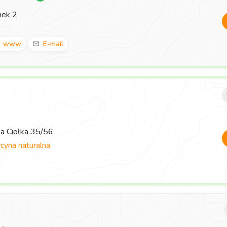
nek 2
www
E-mail
ma Ciołka 35/56
yna naturalna