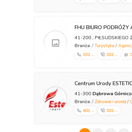
FHU BIURO PODRÓŻY
41-200
, PIŁSUDSKIEGO 
Branża
: /
Turystyka
/
Agencj
032 ...
032 ...
0
Centrum Urody ESTET
41-300
Dąbrowa Górnicz
Branża
: /
Zdrowie i uroda
/
601 ...
032 ...