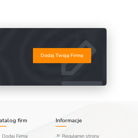
Dodaj Twoją Firmę
atalog firm
Informacje
Dodaj Firmę
Regulamin strony