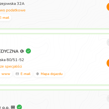
rzejowska 32A
two podatkowe
E-mail
EDYCZNA
wska 80/51-52
ze specjaliści
www
E-mail
Mapa dojazdu
z o.o.