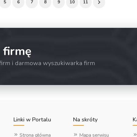
5
6
7
8
9
10
11
 firmę
a firm i darmowa wyszukiwarka firm
Linki w Portalu
Na skróty
K
Strona główna
Mapa serwisu