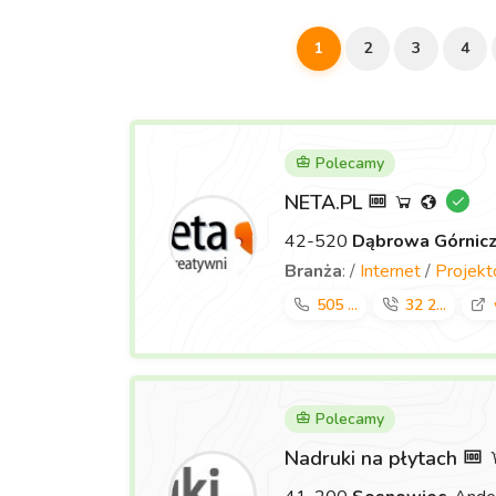
1
2
3
4
Polecamy
NETA.PL
42-520
Dąbrowa Górnic
Branża
: /
Internet
/
Projek
505 ...
32 2...
Polecamy
Nadruki na płytach