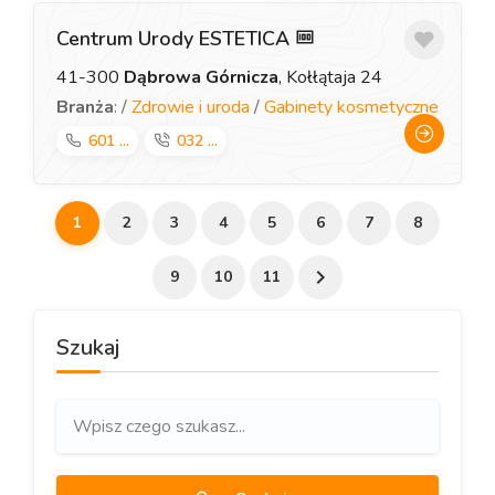
Centrum Urody ESTETICA
41-300
Dąbrowa Górnicza
, Kołłątaja 24
Branża
: /
Zdrowie i uroda
/
Gabinety kosmetyczne
601 ...
032 ...
1
2
3
4
5
6
7
8
9
10
11
Szukaj