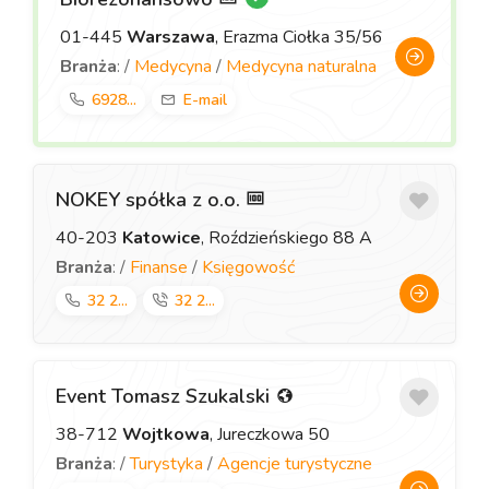
01-445
Warszawa
, Erazma Ciołka 35/56
Branża
: /
Medycyna
/
Medycyna naturalna
6928...
E-mail
NOKEY spółka z o.o.
40-203
Katowice
, Roździeńskiego 88 A
Branża
: /
Finanse
/
Księgowość
32 2...
32 2...
Event Tomasz Szukalski
38-712
Wojtkowa
, Jureczkowa 50
Branża
: /
Turystyka
/
Agencje turystyczne