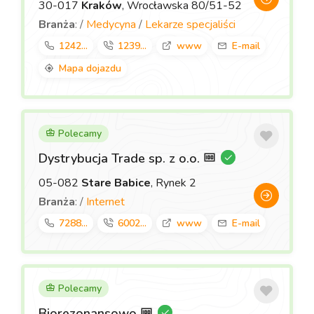
30-017
Kraków
, Wrocławska 80/51-52
Branża
: /
Medycyna
/
Lekarze specjaliści
1242...
1239...
www
E-mail
Mapa dojazdu
Polecamy
Dystrybucja Trade sp. z o.o.
05-082
Stare Babice
, Rynek 2
Branża
: /
Internet
7288...
6002...
www
E-mail
Polecamy
Biorezonansowo