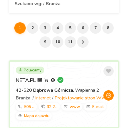
Szukano wg
: /
Branża
:
1
2
3
4
5
6
7
8
9
10
11
Polecamy
NETA.PL
42-520
Dąbrowa Górnicza
, Wapienna 2
Branża
: /
Internet
/
Projektowanie stron WWW
505 ...
32 2...
www
E-mail
Mapa dojazdu