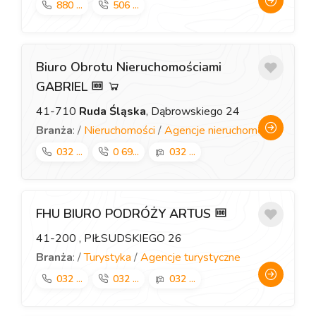
880 ...
506 ...
Biuro Obrotu Nieruchomościami
GABRIEL
41-710
Ruda Śląska
, Dąbrowskiego 24
Branża
: /
Nieruchomości
/
Agencje nieruchomości
032 ...
0 69...
032 ...
FHU BIURO PODRÓŻY ARTUS
41-200
, PIŁSUDSKIEGO 26
Branża
: /
Turystyka
/
Agencje turystyczne
032 ...
032 ...
032 ...