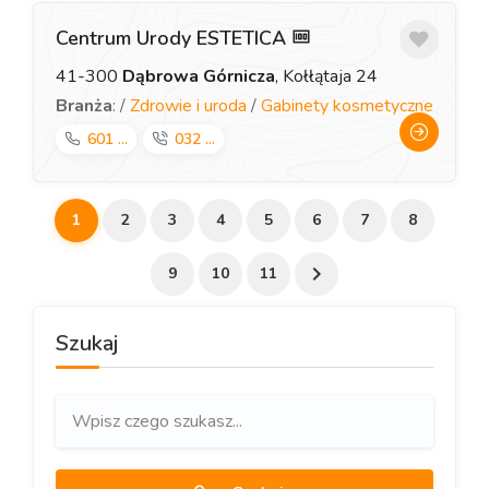
Centrum Urody ESTETICA
41-300
Dąbrowa Górnicza
, Kołłątaja 24
Branża
: /
Zdrowie i uroda
/
Gabinety kosmetyczne
601 ...
032 ...
1
2
3
4
5
6
7
8
9
10
11
Szukaj