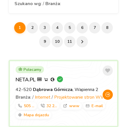
Szukano wg
: /
Branża
:
1
2
3
4
5
6
7
8
9
10
11
Polecamy
NETA.PL
42-520
Dąbrowa Górnicza
, Wapienna 2
Branża
: /
Internet
/
Projektowanie stron WWW
505 ...
32 2...
www
E-mail
Mapa dojazdu