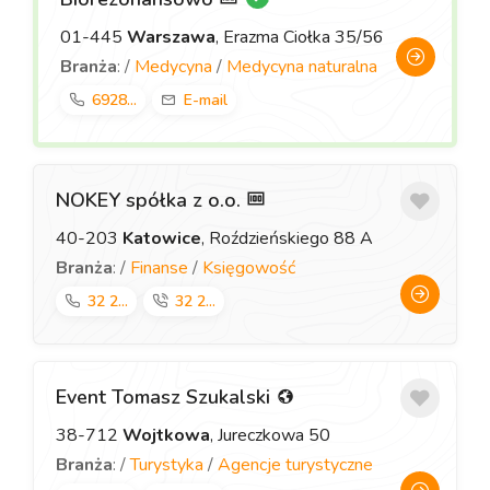
01-445
Warszawa
, Erazma Ciołka 35/56
Branża
: /
Medycyna
/
Medycyna naturalna
6928...
E-mail
NOKEY spółka z o.o.
40-203
Katowice
, Roździeńskiego 88 A
Branża
: /
Finanse
/
Księgowość
32 2...
32 2...
Event Tomasz Szukalski
38-712
Wojtkowa
, Jureczkowa 50
Branża
: /
Turystyka
/
Agencje turystyczne