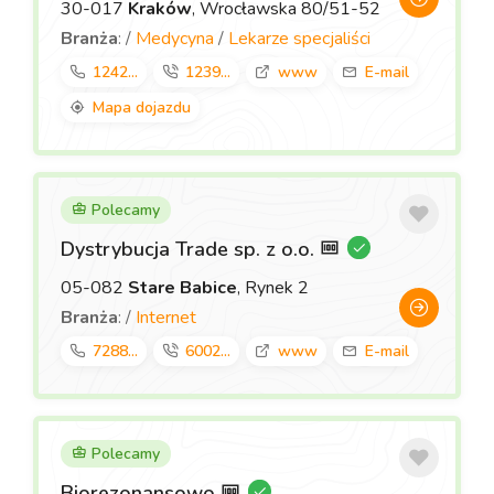
30-017
Kraków
, Wrocławska 80/51-52
Branża
: /
Medycyna
/
Lekarze specjaliści
1242...
1239...
www
E-mail
Mapa dojazdu
Polecamy
Dystrybucja Trade sp. z o.o.
05-082
Stare Babice
, Rynek 2
Branża
: /
Internet
7288...
6002...
www
E-mail
Polecamy
Biorezonansowo