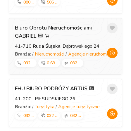
880 ...
506 ...
Biuro Obrotu Nieruchomościami
GABRIEL
41-710
Ruda Śląska
, Dąbrowskiego 24
Branża
: /
Nieruchomości
/
Agencje nieruchomości
032 ...
0 69...
032 ...
FHU BIURO PODRÓŻY ARTUS
41-200
, PIŁSUDSKIEGO 26
Branża
: /
Turystyka
/
Agencje turystyczne
032 ...
032 ...
032 ...