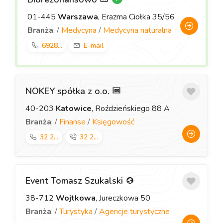
01-445
Warszawa
, Erazma Ciołka 35/56
Branża
: /
Medycyna
/
Medycyna naturalna
6928...
E-mail
NOKEY spółka z o.o.
40-203
Katowice
, Roździeńskiego 88 A
Branża
: /
Finanse
/
Księgowość
32 2...
32 2...
Event Tomasz Szukalski
38-712
Wojtkowa
, Jureczkowa 50
Branża
: /
Turystyka
/
Agencje turystyczne