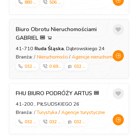
880 ...
506 ...
Biuro Obrotu Nieruchomościami
GABRIEL
41-710
Ruda Śląska
, Dąbrowskiego 24
Branża
: /
Nieruchomości
/
Agencje nieruchomości
032 ...
0 69...
032 ...
FHU BIURO PODRÓŻY ARTUS
41-200
, PIŁSUDSKIEGO 26
Branża
: /
Turystyka
/
Agencje turystyczne
032 ...
032 ...
032 ...