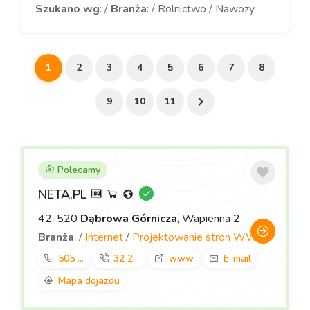
Szukano wg
: /
Branża
: / Rolnictwo / Nawozy
1
2
3
4
5
6
7
8
9
10
11
Polecamy
NETA.PL
42-520
Dąbrowa Górnicza
, Wapienna 2
Branża
: /
Internet
/
Projektowanie stron WWW
505 ...
32 2...
www
E-mail
Mapa dojazdu