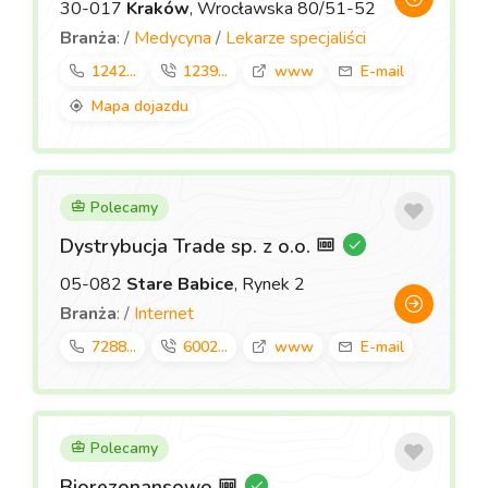
30-017
Kraków
, Wrocławska 80/51-52
Branża
: /
Medycyna
/
Lekarze specjaliści
1242...
1239...
www
E-mail
Mapa dojazdu
Polecamy
Dystrybucja Trade sp. z o.o.
05-082
Stare Babice
, Rynek 2
Branża
: /
Internet
7288...
6002...
www
E-mail
Polecamy
Biorezonansowo