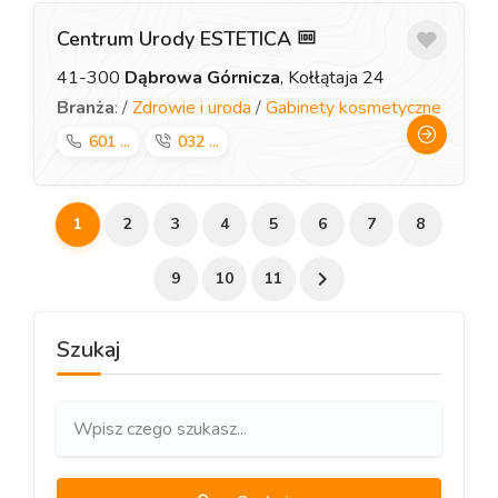
Centrum Urody ESTETICA
41-300
Dąbrowa Górnicza
, Kołłątaja 24
Branża
: /
Zdrowie i uroda
/
Gabinety kosmetyczne
601 ...
032 ...
1
2
3
4
5
6
7
8
9
10
11
Szukaj