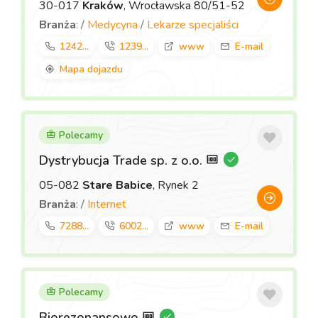
30-017
Kraków
, Wrocławska 80/51-52
Branża
: /
Medycyna
/
Lekarze specjaliści
1242...
1239...
www
E-mail
Mapa dojazdu
Polecamy
Dystrybucja Trade sp. z o.o.
05-082
Stare Babice
, Rynek 2
Branża
: /
Internet
7288...
6002...
www
E-mail
Polecamy
Biorezonansowo