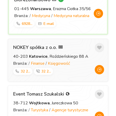
01-445
Warszawa
, Erazma Ciołka 35/56
Branża
: /
Medycyna
/
Medycyna naturalna
6928...
E-mail
NOKEY spółka z o.o.
40-203
Katowice
, Roździeńskiego 88 A
Branża
: /
Finanse
/
Księgowość
32 2...
32 2...
Event Tomasz Szukalski
38-712
Wojtkowa
, Jureczkowa 50
Branża
: /
Turystyka
/
Agencje turystyczne