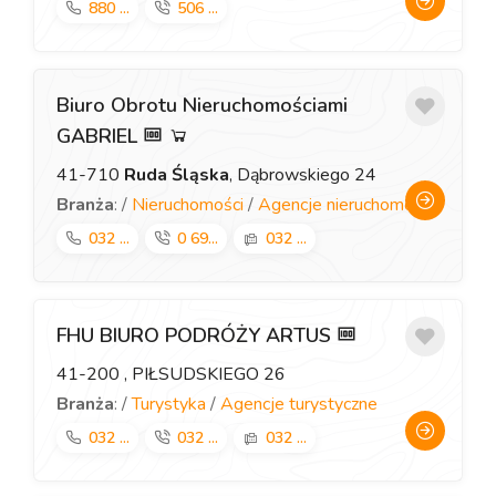
880 ...
506 ...
Biuro Obrotu Nieruchomościami
GABRIEL
41-710
Ruda Śląska
, Dąbrowskiego 24
Branża
: /
Nieruchomości
/
Agencje nieruchomości
032 ...
0 69...
032 ...
FHU BIURO PODRÓŻY ARTUS
41-200
, PIŁSUDSKIEGO 26
Branża
: /
Turystyka
/
Agencje turystyczne
032 ...
032 ...
032 ...