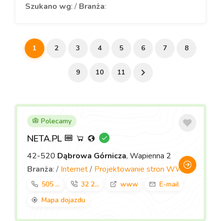
Szukano wg
: /
Branża
:
1
2
3
4
5
6
7
8
9
10
11
Polecamy
NETA.PL
42-520
Dąbrowa Górnicza
, Wapienna 2
Branża
: /
Internet
/
Projektowanie stron WWW
505 ...
32 2...
www
E-mail
Mapa dojazdu