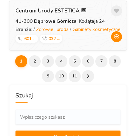
Centrum Urody ESTETICA
41-300
Dąbrowa Górnicza
, Kołłątaja 24
Branża
: /
Zdrowie i uroda
/
Gabinety kosmetyczne
601 ...
032 ...
1
2
3
4
5
6
7
8
9
10
11
Szukaj