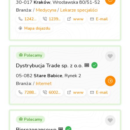
30-017
Kraków
, Wrocławska 80/51-52
Branża
: /
Medycyna
/
Lekarze specjaliści
1242...
1239...
www
E-mail
Mapa dojazdu
Polecamy
Dystrybucja Trade sp. z o.o.
05-082
Stare Babice
, Rynek 2
Branża
: /
Internet
7288...
6002...
www
E-mail
Polecamy
Biorezonansowo