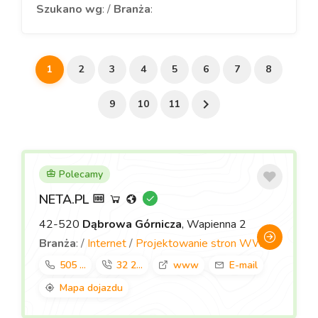
Szukano wg
: /
Branża
:
1
2
3
4
5
6
7
8
9
10
11
Polecamy
NETA.PL
42-520
Dąbrowa Górnicza
, Wapienna 2
Branża
: /
Internet
/
Projektowanie stron WWW
505 ...
32 2...
www
E-mail
Mapa dojazdu