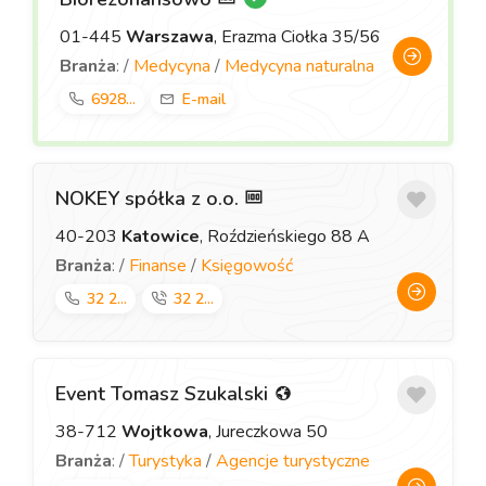
01-445
Warszawa
, Erazma Ciołka 35/56
Branża
: /
Medycyna
/
Medycyna naturalna
6928...
E-mail
NOKEY spółka z o.o.
40-203
Katowice
, Roździeńskiego 88 A
Branża
: /
Finanse
/
Księgowość
32 2...
32 2...
Event Tomasz Szukalski
38-712
Wojtkowa
, Jureczkowa 50
Branża
: /
Turystyka
/
Agencje turystyczne