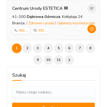
Centrum Urody ESTETICA
41-300
Dąbrowa Górnicza
, Kołłątaja 24
Branża
: /
Zdrowie i uroda
/
Gabinety kosmetyczne
601 ...
032 ...
1
2
3
4
5
6
7
8
9
10
11
Szukaj