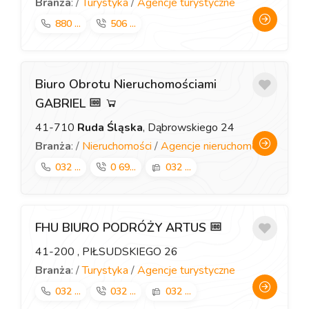
Branża
: /
Turystyka
/
Agencje turystyczne
880 ...
506 ...
Biuro Obrotu Nieruchomościami
GABRIEL
41-710
Ruda Śląska
, Dąbrowskiego 24
Branża
: /
Nieruchomości
/
Agencje nieruchomości
032 ...
0 69...
032 ...
FHU BIURO PODRÓŻY ARTUS
41-200
, PIŁSUDSKIEGO 26
Branża
: /
Turystyka
/
Agencje turystyczne
032 ...
032 ...
032 ...