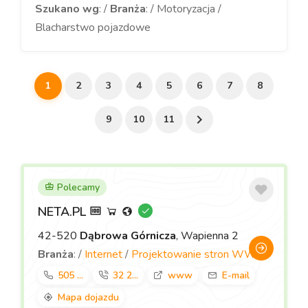
Szukano wg
: /
Branża
: / Motoryzacja /
Blacharstwo pojazdowe
1
2
3
4
5
6
7
8
9
10
11
Polecamy
NETA.PL
42-520
Dąbrowa Górnicza
, Wapienna 2
Branża
: /
Internet
/
Projektowanie stron WWW
505 ...
32 2...
www
E-mail
Mapa dojazdu