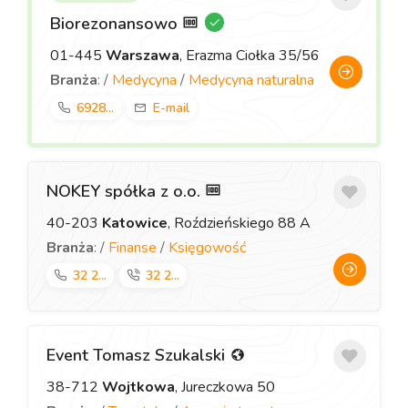
Biorezonansowo
01-445
Warszawa
, Erazma Ciołka 35/56
Branża
: /
Medycyna
/
Medycyna naturalna
6928...
E-mail
NOKEY spółka z o.o.
40-203
Katowice
, Roździeńskiego 88 A
Branża
: /
Finanse
/
Księgowość
32 2...
32 2...
Event Tomasz Szukalski
38-712
Wojtkowa
, Jureczkowa 50