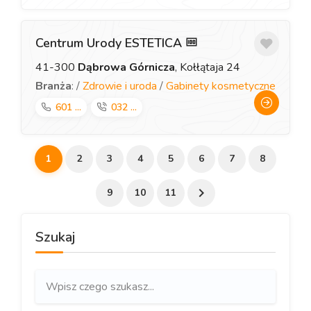
Centrum Urody ESTETICA
41-300
Dąbrowa Górnicza
, Kołłątaja 24
Branża
: /
Zdrowie i uroda
/
Gabinety kosmetyczne
601 ...
032 ...
1
2
3
4
5
6
7
8
9
10
11
Szukaj