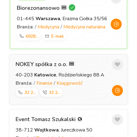
Biorezonansowo
01-445
Warszawa
, Erazma Ciołka 35/56
Branża
: /
Medycyna
/
Medycyna naturalna
6928...
E-mail
NOKEY spółka z o.o.
40-203
Katowice
, Roździeńskiego 88 A
Branża
: /
Finanse
/
Księgowość
32 2...
32 2...
Event Tomasz Szukalski
38-712
Wojtkowa
, Jureczkowa 50