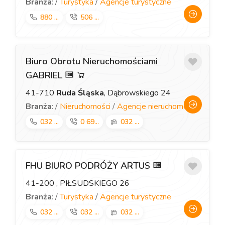
Branża
: /
Turystyka
/
Agencje turystyczne
880 ...
506 ...
Biuro Obrotu Nieruchomościami
GABRIEL
41-710
Ruda Śląska
, Dąbrowskiego 24
Branża
: /
Nieruchomości
/
Agencje nieruchomości
032 ...
0 69...
032 ...
FHU BIURO PODRÓŻY ARTUS
41-200
, PIŁSUDSKIEGO 26
Branża
: /
Turystyka
/
Agencje turystyczne
032 ...
032 ...
032 ...