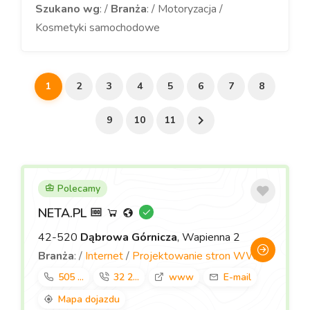
Szukano wg
: /
Branża
: / Motoryzacja /
Kosmetyki samochodowe
1
2
3
4
5
6
7
8
9
10
11
Polecamy
NETA.PL
42-520
Dąbrowa Górnicza
, Wapienna 2
Branża
: /
Internet
/
Projektowanie stron WWW
505 ...
32 2...
www
E-mail
Mapa dojazdu