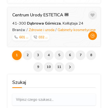
Centrum Urody ESTETICA
41-300
Dąbrowa Górnicza
, Kołłątaja 24
Branża
: /
Zdrowie i uroda
/
Gabinety kosmetyczne
601 ...
032 ...
1
2
3
4
5
6
7
8
9
10
11
Szukaj