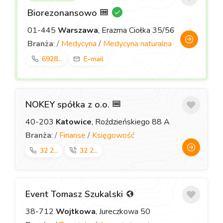
Biorezonansowo
01-445
Warszawa
, Erazma Ciołka 35/56
Branża
: /
Medycyna
/
Medycyna naturalna
6928...
E-mail
NOKEY spółka z o.o.
40-203
Katowice
, Roździeńskiego 88 A
Branża
: /
Finanse
/
Księgowość
32 2...
32 2...
Event Tomasz Szukalski
38-712
Wojtkowa
, Jureczkowa 50