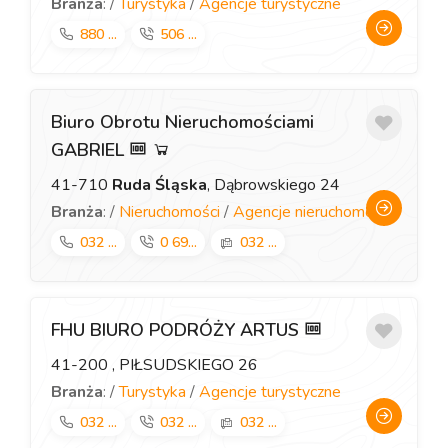
Branża
: /
Turystyka
/
Agencje turystyczne
880 ...
506 ...
Biuro Obrotu Nieruchomościami
GABRIEL
41-710
Ruda Śląska
, Dąbrowskiego 24
Branża
: /
Nieruchomości
/
Agencje nieruchomości
032 ...
0 69...
032 ...
FHU BIURO PODRÓŻY ARTUS
41-200
, PIŁSUDSKIEGO 26
Branża
: /
Turystyka
/
Agencje turystyczne
032 ...
032 ...
032 ...