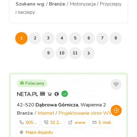
Szukano wg
: /
Branża
: / Motoryzacja / Przyczepy
i naczepy
1
2
3
4
5
6
7
8
9
10
11
Polecamy
NETA.PL
42-520
Dąbrowa Górnicza
, Wapienna 2
Branża
: /
Internet
/
Projektowanie stron WWW
505 ...
32 2...
www
E-mail
Mapa dojazdu