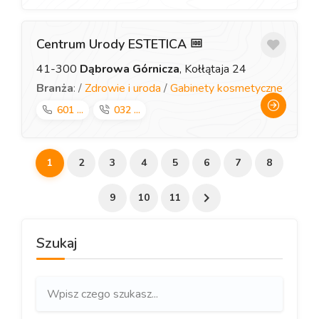
Centrum Urody ESTETICA
41-300
Dąbrowa Górnicza
, Kołłątaja 24
Branża
: /
Zdrowie i uroda
/
Gabinety kosmetyczne
601 ...
032 ...
1
2
3
4
5
6
7
8
9
10
11
Szukaj