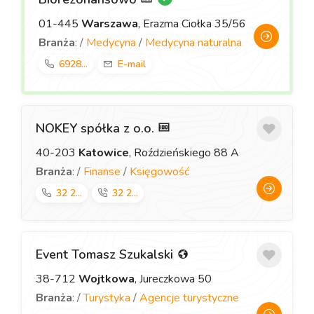
01-445
Warszawa
, Erazma Ciołka 35/56
Branża
: /
Medycyna
/
Medycyna naturalna
6928...
E-mail
NOKEY spółka z o.o.
40-203
Katowice
, Roździeńskiego 88 A
Branża
: /
Finanse
/
Księgowość
32 2...
32 2...
Event Tomasz Szukalski
38-712
Wojtkowa
, Jureczkowa 50
Branża
: /
Turystyka
/
Agencje turystyczne