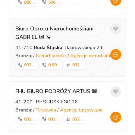
880 ...
506 ...
Biuro Obrotu Nieruchomościami
GABRIEL
41-710
Ruda Śląska
, Dąbrowskiego 24
Branża
: /
Nieruchomości
/
Agencje nieruchomości
032 ...
0 69...
032 ...
FHU BIURO PODRÓŻY ARTUS
41-200
, PIŁSUDSKIEGO 26
Branża
: /
Turystyka
/
Agencje turystyczne
032 ...
032 ...
032 ...