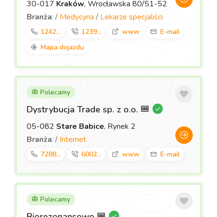
30-017
Kraków
, Wrocławska 80/51-52
Branża
: /
Medycyna
/
Lekarze specjaliści
1242...
1239...
www
E-mail
Mapa dojazdu
Polecamy
Dystrybucja Trade sp. z o.o.
05-082
Stare Babice
, Rynek 2
Branża
: /
Internet
7288...
6002...
www
E-mail
Polecamy
Biorezonansowo