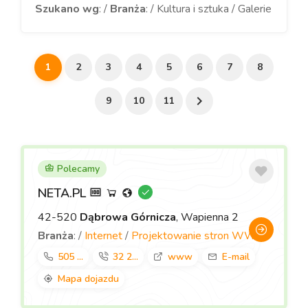
Szukano wg
: /
Branża
: / Kultura i sztuka / Galerie
1
2
3
4
5
6
7
8
9
10
11
Polecamy
NETA.PL
42-520
Dąbrowa Górnicza
, Wapienna 2
Branża
: /
Internet
/
Projektowanie stron WWW
505 ...
32 2...
www
E-mail
Mapa dojazdu