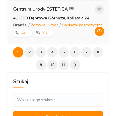
Centrum Urody ESTETICA
41-300
Dąbrowa Górnicza
, Kołłątaja 24
Branża
: /
Zdrowie i uroda
/
Gabinety kosmetyczne
601 ...
032 ...
1
2
3
4
5
6
7
8
9
10
11
Szukaj