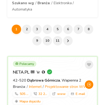
Szukano wg
: /
Branża
: / Elektronika /
Automatyka
1
2
3
4
5
6
7
8
9
10
11
Polecamy
NETA.PL
42-520
Dąbrowa Górnicza
, Wapienna 2
Branża
: /
Internet
/
Projektowanie stron WWW
505 ...
32 2...
www
E-mail
Mapa dojazdu