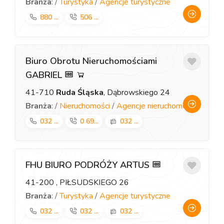
Branża
: /
Turystyka
/
Agencje turystyczne
880 ...
506 ...
Biuro Obrotu Nieruchomościami
GABRIEL
41-710
Ruda Śląska
, Dąbrowskiego 24
Branża
: /
Nieruchomości
/
Agencje nieruchomości
032 ...
0 69...
032 ...
FHU BIURO PODRÓŻY ARTUS
41-200
, PIŁSUDSKIEGO 26
Branża
: /
Turystyka
/
Agencje turystyczne
032 ...
032 ...
032 ...