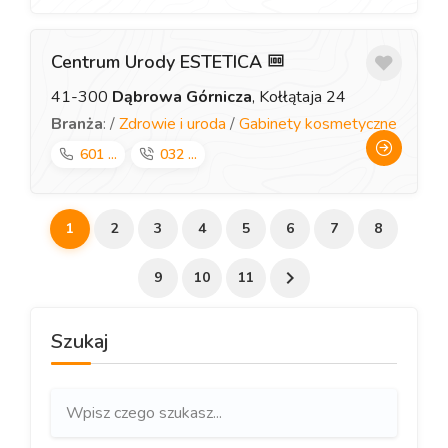
Centrum Urody ESTETICA
41-300
Dąbrowa Górnicza
, Kołłątaja 24
Branża
: /
Zdrowie i uroda
/
Gabinety kosmetyczne
601 ...
032 ...
1
2
3
4
5
6
7
8
9
10
11
Szukaj