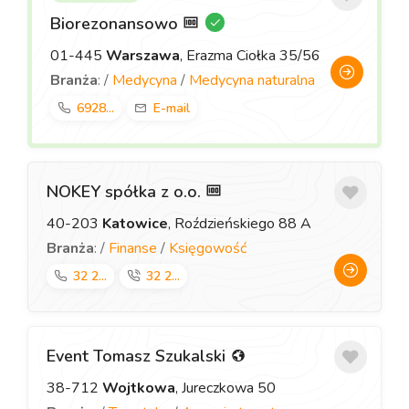
Biorezonansowo
01-445
Warszawa
, Erazma Ciołka 35/56
Branża
: /
Medycyna
/
Medycyna naturalna
6928...
E-mail
NOKEY spółka z o.o.
40-203
Katowice
, Roździeńskiego 88 A
Branża
: /
Finanse
/
Księgowość
32 2...
32 2...
Event Tomasz Szukalski
38-712
Wojtkowa
, Jureczkowa 50