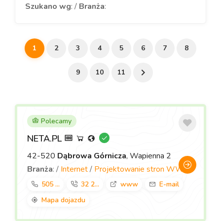
Szukano wg
: /
Branża
:
1
2
3
4
5
6
7
8
9
10
11
Polecamy
NETA.PL
42-520
Dąbrowa Górnicza
, Wapienna 2
Branża
: /
Internet
/
Projektowanie stron WWW
505 ...
32 2...
www
E-mail
Mapa dojazdu