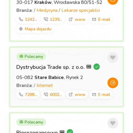
30-017
Kraków
, Wrocławska 80/51-52
Branża
: /
Medycyna
/
Lekarze specjaliści
1242...
1239...
www
E-mail
Mapa dojazdu
Polecamy
Dystrybucja Trade sp. z o.o.
05-082
Stare Babice
, Rynek 2
Branża
: /
Internet
7288...
6002...
www
E-mail
Polecamy
Biorezonansowo