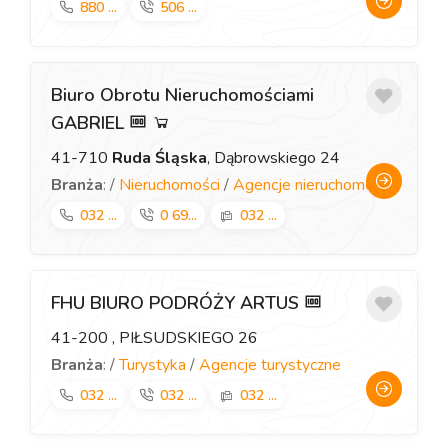
880 ...
506 ...
Biuro Obrotu Nieruchomościami
GABRIEL
41-710
Ruda Śląska
, Dąbrowskiego 24
Branża
: /
Nieruchomości
/
Agencje nieruchomości
032 ...
0 69...
032 ...
FHU BIURO PODRÓŻY ARTUS
41-200
, PIŁSUDSKIEGO 26
Branża
: /
Turystyka
/
Agencje turystyczne
032 ...
032 ...
032 ...