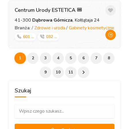
Centrum Urody ESTETICA
41-300
Dąbrowa Górnicza
, Kołłątaja 24
Branża
: /
Zdrowie i uroda
/
Gabinety kosmetyczne
601 ...
032 ...
1
2
3
4
5
6
7
8
9
10
11
Szukaj