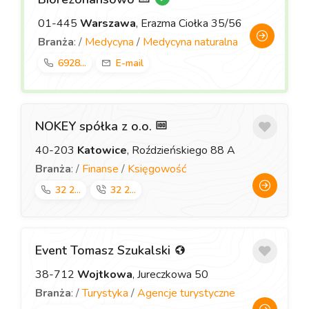
01-445
Warszawa
, Erazma Ciołka 35/56
Branża
: /
Medycyna
/
Medycyna naturalna
6928...
E-mail
NOKEY spółka z o.o.
40-203
Katowice
, Roździeńskiego 88 A
Branża
: /
Finanse
/
Księgowość
32 2...
32 2...
Event Tomasz Szukalski
38-712
Wojtkowa
, Jureczkowa 50
Branża
: /
Turystyka
/
Agencje turystyczne