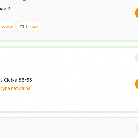
nek 2
www
E-mail
ma Ciołka 35/56
yna naturalna