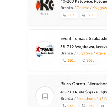
40-203
Katowice
, Roździ
Branża
: /
Finanse
/
Księgow
32 2...
32 2...
Event Tomasz Szukalsk
38-712
Wojtkowa
, Jurec
Branża
: /
Turystyka
/
Agencj
880 ...
506 ...
Biuro Obrotu Nieruch
41-710
Ruda Śląska
, Dą
Branża
: /
Nieruchomości
/
A
032 ...
0 69...
0