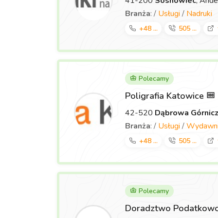
41-200
Sosnowiec
, Ande
Branża
: /
Usługi
/
Nadruki
+48 ...
505 ...
Polecamy
Poligrafia Katowice
42-520
Dąbrowa Górnic
Branża
: /
Usługi
/
Wydawnic
+48 ...
505 ...
Polecamy
Doradztwo Podatkowo