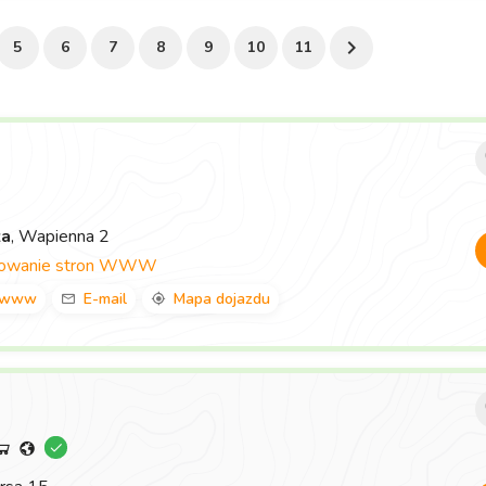
5
6
7
8
9
10
11
za
, Wapienna 2
towanie stron WWW
www
E-mail
Mapa dojazdu