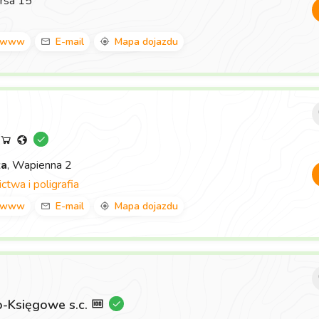
rsa 15
www
E-mail
Mapa dojazdu
za
, Wapienna 2
twa i poligrafia
www
E-mail
Mapa dojazdu
-Księgowe s.c.