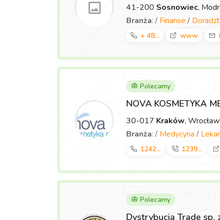
41-200
Sosnowiec
, Mod
Branża
: /
Finanse
/
Doradz
+ 48...
www
Polecamy
NOVA KOSMETYKA M
30-017
Kraków
, Wrocła
Branża
: /
Medycyna
/
Lekar
1242...
1239...
Polecamy
Dystrybucja Trade sp. 