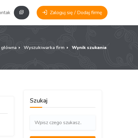
ontakt
Zaloguj się / Dodaj firmę
a główna
Wyszukiwarka firm
Wynik szukania
Szukaj