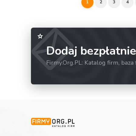
1
2
3
4
Dodaj bezpłatnie
Firmy.Org.PL: Katalog firm, baz