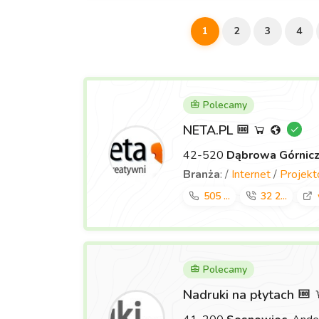
1
2
3
4
Polecamy
NETA.PL
42-520
Dąbrowa Górnic
Branża
: /
Internet
/
Projek
505 ...
32 2...
Polecamy
Nadruki na płytach