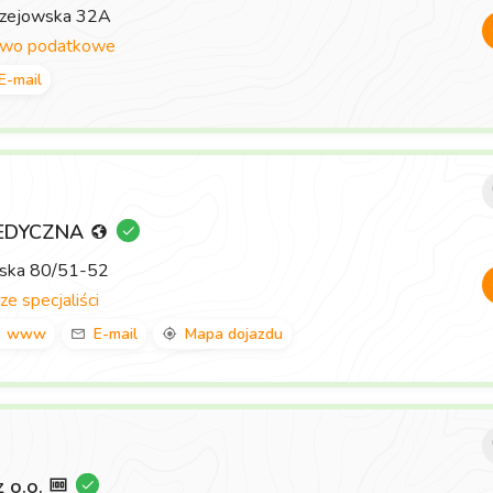
rzejowska 32A
two podatkowe
E-mail
EDYCZNA
wska 80/51-52
ze specjaliści
www
E-mail
Mapa dojazdu
z o.o.