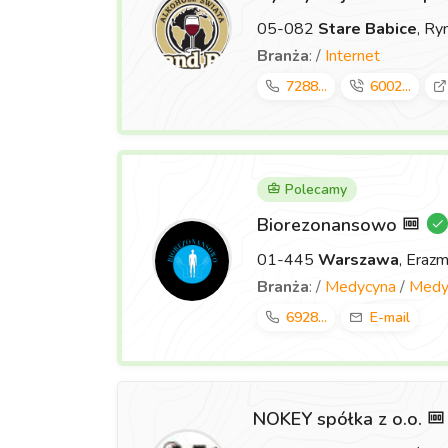
05-082
Stare Babice
, Ry
Branża
: /
Internet
7288...
6002...
Polecamy
Biorezonansowo
01-445
Warszawa
, Eraz
Branża
: /
Medycyna
/
Medyc
6928...
E-mail
NOKEY spółka z o.o.