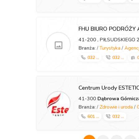
FHU BIURO PODRÓŻY
41-200
, PIŁSUDSKIEGO 
Branża
: /
Turystyka
/
Agencj
032 ...
032 ...
0
Centrum Urody ESTET
41-300
Dąbrowa Górnicz
Branża
: /
Zdrowie i uroda
/
601 ...
032 ...