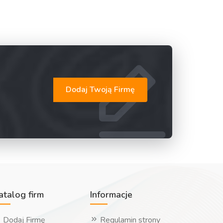
Dodaj Twoją Firmę
atalog firm
Informacje
Dodaj Firmę
Regulamin strony