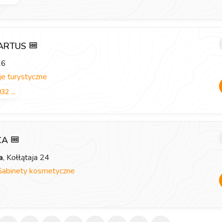
 ARTUS
26
e turystyczne
32 ...
ICA
a
, Kołłątaja 24
Gabinety kosmetyczne