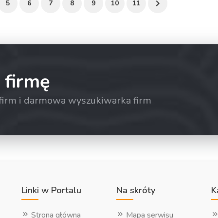
5
6
7
8
9
10
11
 firmę
a firm i darmowa wyszukiwarka firm
Linki w Portalu
Na skróty
K
Strona główna
Mapa serwisu