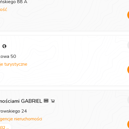
eńskiego 88 A
ość
i
zkowa 50
e turystyczne
omościami GABRIEL
browskiego 24
gencje nieruchomości
32 ...