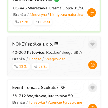
01-445
Warszawa
, Erazma Ciołka 35/56
Branża
: /
Medycyna
/
Medycyna naturalna
6928...
E-mail
NOKEY spółka z o.o.
40-203
Katowice
, Roździeńskiego 88 A
Branża
: /
Finanse
/
Księgowość
32 2...
32 2...
Event Tomasz Szukalski
38-712
Wojtkowa
, Jureczkowa 50
Branża
: /
Turystyka
/
Agencje turystyczne