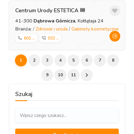
Centrum Urody ESTETICA
41-300
Dąbrowa Górnicza
, Kołłątaja 24
Branża
: /
Zdrowie i uroda
/
Gabinety kosmetyczne
601 ...
032 ...
1
2
3
4
5
6
7
8
9
10
11
Szukaj