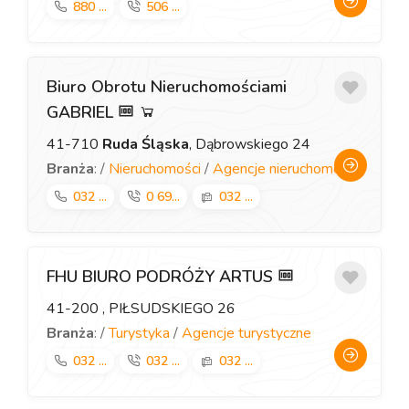
880 ...
506 ...
Biuro Obrotu Nieruchomościami
GABRIEL
41-710
Ruda Śląska
, Dąbrowskiego 24
Branża
: /
Nieruchomości
/
Agencje nieruchomości
032 ...
0 69...
032 ...
FHU BIURO PODRÓŻY ARTUS
41-200
, PIŁSUDSKIEGO 26
Branża
: /
Turystyka
/
Agencje turystyczne
032 ...
032 ...
032 ...