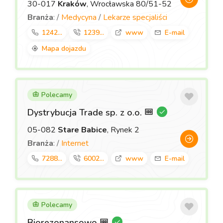
30-017
Kraków
, Wrocławska 80/51-52
Branża
: /
Medycyna
/
Lekarze specjaliści
1242...
1239...
www
E-mail
Mapa dojazdu
Polecamy
Dystrybucja Trade sp. z o.o.
05-082
Stare Babice
, Rynek 2
Branża
: /
Internet
7288...
6002...
www
E-mail
Polecamy
Biorezonansowo