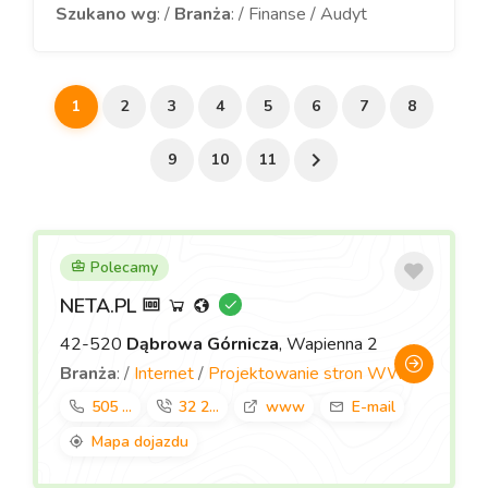
Szukano wg
: /
Branża
: / Finanse / Audyt
1
2
3
4
5
6
7
8
9
10
11
Polecamy
NETA.PL
42-520
Dąbrowa Górnicza
, Wapienna 2
Branża
: /
Internet
/
Projektowanie stron WWW
505 ...
32 2...
www
E-mail
Mapa dojazdu