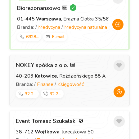
Biorezonansowo
01-445
Warszawa
, Erazma Ciołka 35/56
Branża
: /
Medycyna
/
Medycyna naturalna
6928...
E-mail
NOKEY spółka z o.o.
40-203
Katowice
, Roździeńskiego 88 A
Branża
: /
Finanse
/
Księgowość
32 2...
32 2...
Event Tomasz Szukalski
38-712
Wojtkowa
, Jureczkowa 50