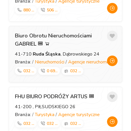
Branża
: /
Turystyka
/
Agencje turystyczne
880 ...
506 ...
Biuro Obrotu Nieruchomościami
GABRIEL
41-710
Ruda Śląska
, Dąbrowskiego 24
Branża
: /
Nieruchomości
/
Agencje nieruchomości
032 ...
0 69...
032 ...
FHU BIURO PODRÓŻY ARTUS
41-200
, PIŁSUDSKIEGO 26
Branża
: /
Turystyka
/
Agencje turystyczne
032 ...
032 ...
032 ...