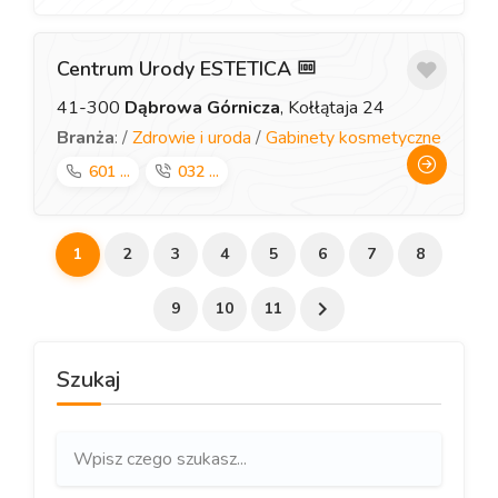
Centrum Urody ESTETICA
41-300
Dąbrowa Górnicza
, Kołłątaja 24
Branża
: /
Zdrowie i uroda
/
Gabinety kosmetyczne
601 ...
032 ...
1
2
3
4
5
6
7
8
9
10
11
Szukaj