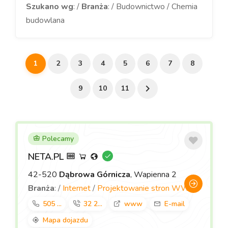
Szukano wg
: /
Branża
: / Budownictwo / Chemia
budowlana
1
2
3
4
5
6
7
8
9
10
11
Polecamy
NETA.PL
42-520
Dąbrowa Górnicza
, Wapienna 2
Branża
: /
Internet
/
Projektowanie stron WWW
505 ...
32 2...
www
E-mail
Mapa dojazdu