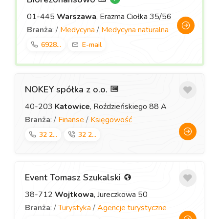
01-445
Warszawa
, Erazma Ciołka 35/56
Branża
: /
Medycyna
/
Medycyna naturalna
6928...
E-mail
NOKEY spółka z o.o.
40-203
Katowice
, Roździeńskiego 88 A
Branża
: /
Finanse
/
Księgowość
32 2...
32 2...
Event Tomasz Szukalski
38-712
Wojtkowa
, Jureczkowa 50
Branża
: /
Turystyka
/
Agencje turystyczne