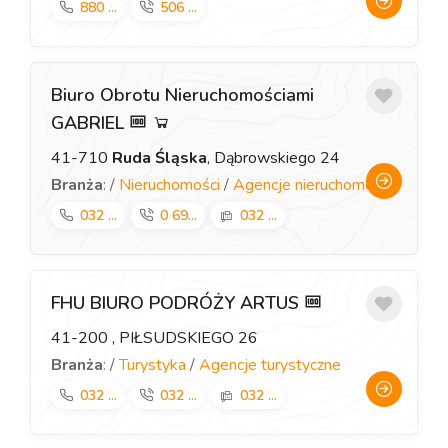
880 ...
506 ...
Biuro Obrotu Nieruchomościami
GABRIEL
41-710
Ruda Śląska
, Dąbrowskiego 24
Branża
: /
Nieruchomości
/
Agencje nieruchomości
032 ...
0 69...
032 ...
FHU BIURO PODRÓŻY ARTUS
41-200
, PIŁSUDSKIEGO 26
Branża
: /
Turystyka
/
Agencje turystyczne
032 ...
032 ...
032 ...