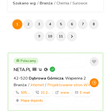
Szukano wg
: /
Branża
: / Chemia / Surowce
1
2
3
4
5
6
7
8
9
10
11
Polecamy
NETA.PL
42-520
Dąbrowa Górnicza
, Wapienna 2
Branża
: /
Internet
/
Projektowanie stron WWW
505 ...
32 2...
www
E-mail
Mapa dojazdu