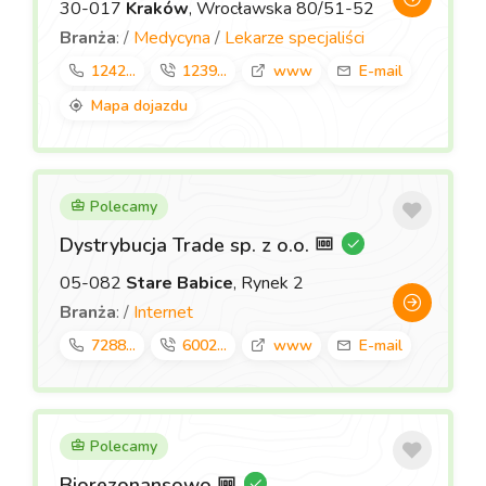
30-017
Kraków
, Wrocławska 80/51-52
Branża
: /
Medycyna
/
Lekarze specjaliści
1242...
1239...
www
E-mail
Mapa dojazdu
Polecamy
Dystrybucja Trade sp. z o.o.
05-082
Stare Babice
, Rynek 2
Branża
: /
Internet
7288...
6002...
www
E-mail
Polecamy
Biorezonansowo