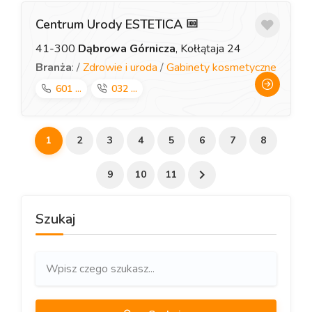
Centrum Urody ESTETICA
41-300
Dąbrowa Górnicza
, Kołłątaja 24
Branża
: /
Zdrowie i uroda
/
Gabinety kosmetyczne
601 ...
032 ...
1
2
3
4
5
6
7
8
9
10
11
Szukaj