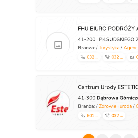
FHU BIURO PODRÓŻY
41-200
, PIŁSUDSKIEGO 
Branża
: /
Turystyka
/
Agencj
032 ...
032 ...
0
Centrum Urody ESTET
41-300
Dąbrowa Górnicz
Branża
: /
Zdrowie i uroda
/
601 ...
032 ...