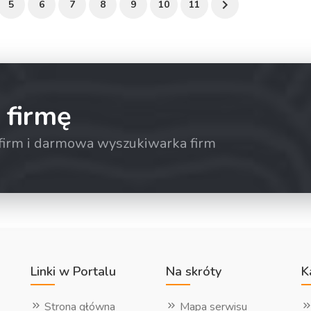
5
6
7
8
9
10
11
 firmę
a firm i darmowa wyszukiwarka firm
Linki w Portalu
Na skróty
K
Strona główna
Mapa serwisu