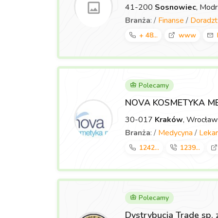
41-200
Sosnowiec
, Mod
Branża
: /
Finanse
/
Doradz
+ 48...
www
Polecamy
NOVA KOSMETYKA M
30-017
Kraków
, Wrocła
Branża
: /
Medycyna
/
Lekar
1242...
1239...
Polecamy
Dystrybucja Trade sp. 