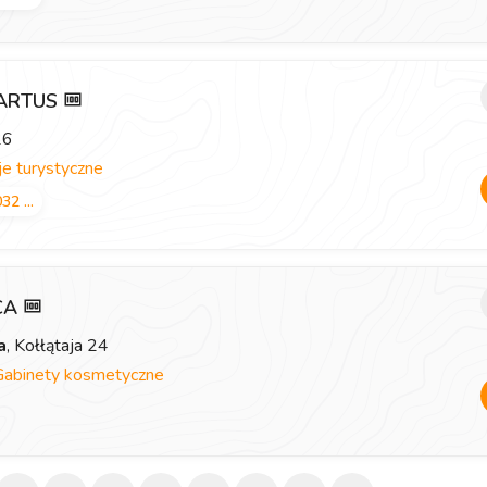
 ARTUS
26
e turystyczne
32 ...
ICA
a
, Kołłątaja 24
Gabinety kosmetyczne