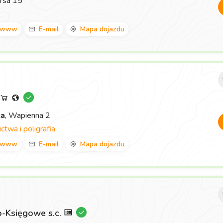
rsa 15
www
E-mail
Mapa dojazdu
za
, Wapienna 2
twa i poligrafia
www
E-mail
Mapa dojazdu
-Księgowe s.c.