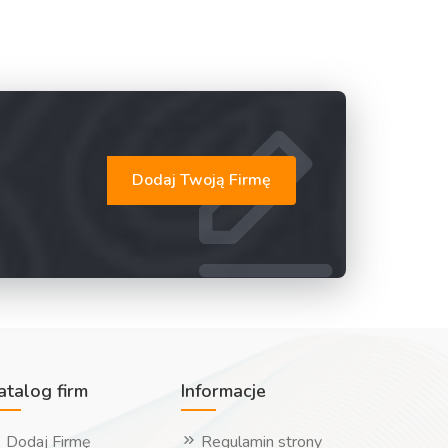
Dodaj Twoją Firmę
atalog firm
Informacje
Dodaj Firmę
Regulamin strony