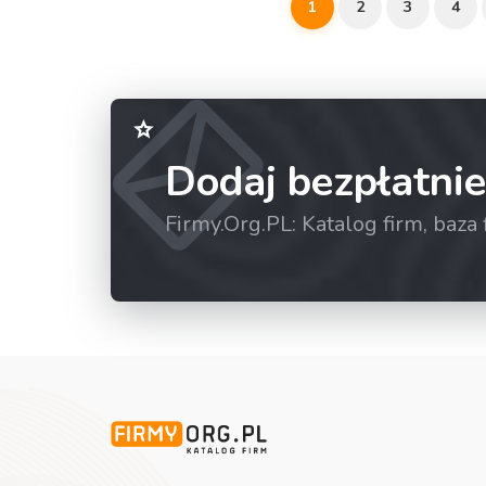
1
2
3
4
Dodaj bezpłatnie
Firmy.Org.PL: Katalog firm, baz