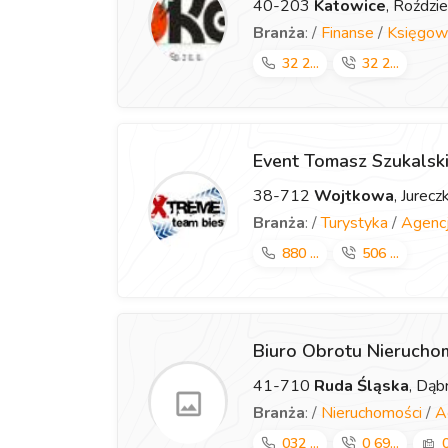
40-203
Katowice
, Roździ
Branża
: /
Finanse
/
Księgow
32 2...
32 2...
Event Tomasz Szukalsk
38-712
Wojtkowa
, Jurec
Branża
: /
Turystyka
/
Agencj
880 ...
506 ...
Biuro Obrotu Nieruch
41-710
Ruda Śląska
, Dą
Branża
: /
Nieruchomości
/
A
032 ...
0 69...
0