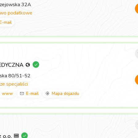
rzejowska 32A
two podatkowe
E-mail
EDYCZNA
wska 80/51-52
ze specjaliści
www
E-mail
Mapa dojazdu
z o.o.