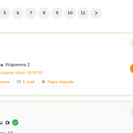
5
6
7
8
9
10
11
za
, Wapienna 2
towanie stron WWW
www
E-mail
Mapa dojazdu