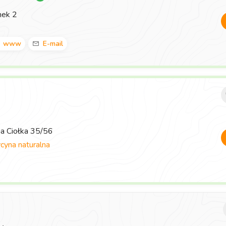
nek 2
www
E-mail
ma Ciołka 35/56
yna naturalna