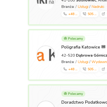
41-200
Sosnowiec
, Ande
Branża
: /
Usługi
/
Nadruki
+48 ...
505 ...
Polecamy
Poligrafia Katowice
42-520
Dąbrowa Górnic
Branża
: /
Usługi
/
Wydawnic
+48 ...
505 ...
Polecamy
Doradztwo Podatkowo