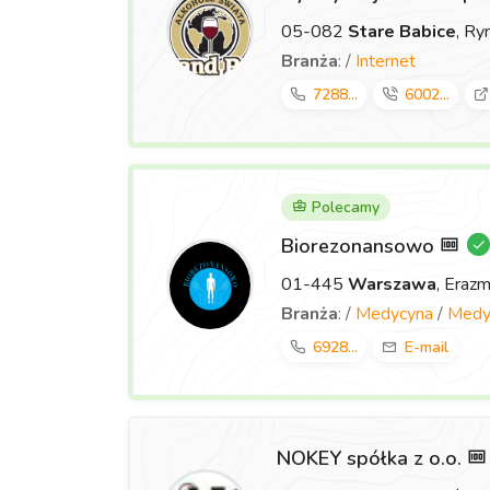
05-082
Stare Babice
, Ry
Branża
: /
Internet
7288...
6002...
Polecamy
Biorezonansowo
01-445
Warszawa
, Eraz
Branża
: /
Medycyna
/
Medyc
6928...
E-mail
NOKEY spółka z o.o.