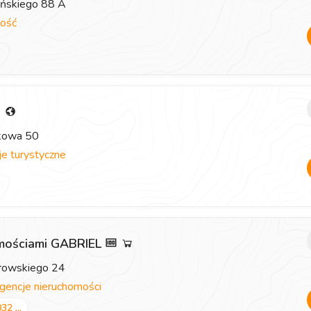
eńskiego 88 A
ość
i
zkowa 50
e turystyczne
omościami GABRIEL
browskiego 24
gencje nieruchomości
32 ...