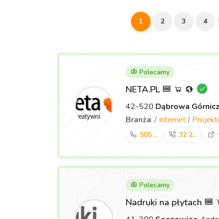
1
2
3
4
Polecamy
NETA.PL
42-520
Dąbrowa Górnic
Branża
: /
Internet
/
Projek
505 ...
32 2...
Polecamy
Nadruki na płytach