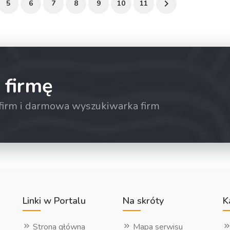
5
6
7
8
9
10
11
 firmę
a firm i darmowa wyszukiwarka firm
Linki w Portalu
Na skróty
K
Strona główna
Mapa serwisu