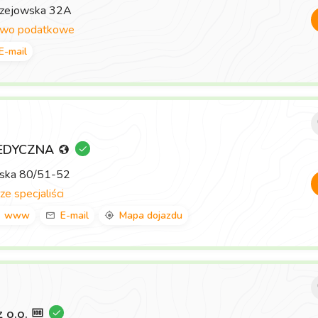
rzejowska 32A
two podatkowe
E-mail
EDYCZNA
wska 80/51-52
ze specjaliści
www
E-mail
Mapa dojazdu
z o.o.