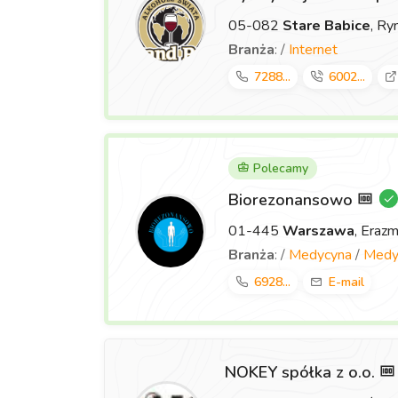
05-082
Stare Babice
, Ry
Branża
: /
Internet
7288...
6002...
Polecamy
Biorezonansowo
01-445
Warszawa
, Eraz
Branża
: /
Medycyna
/
Medyc
6928...
E-mail
NOKEY spółka z o.o.