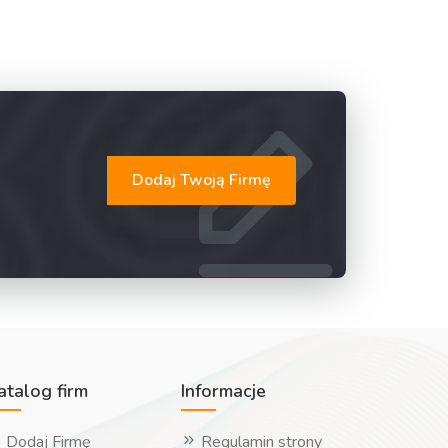
Dodaj Twoją Firmę
atalog firm
Informacje
Dodaj Firmę
Regulamin strony