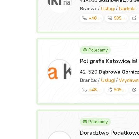
41-200
Sosnowiec
, Ande
Branża
: /
Usługi
/
Nadruki
+48 ...
505 ...
Polecamy
Poligrafia Katowice
42-520
Dąbrowa Górnic
Branża
: /
Usługi
/
Wydawnic
+48 ...
505 ...
Polecamy
Doradztwo Podatkowo