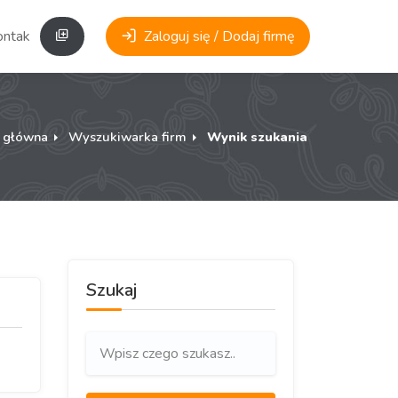
ontakt
Zaloguj się / Dodaj firmę
a główna
Wyszukiwarka firm
Wynik szukania
Szukaj