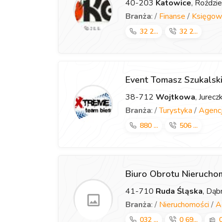
40-203
Katowice
, Roździ
Branża
: /
Finanse
/
Księgow
32 2...
32 2...
Event Tomasz Szukalsk
38-712
Wojtkowa
, Jurec
Branża
: /
Turystyka
/
Agencj
880 ...
506 ...
Biuro Obrotu Nieruch
41-710
Ruda Śląska
, Dą
Branża
: /
Nieruchomości
/
A
032 ...
0 69...
0