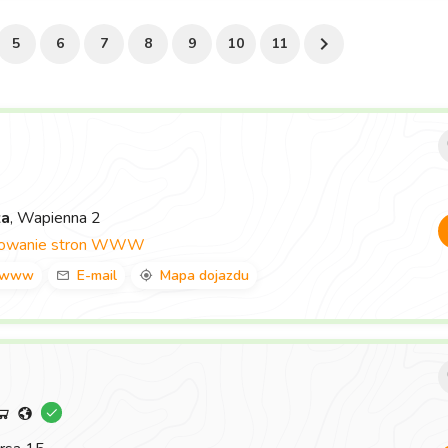
5
6
7
8
9
10
11
za
, Wapienna 2
towanie stron WWW
www
E-mail
Mapa dojazdu