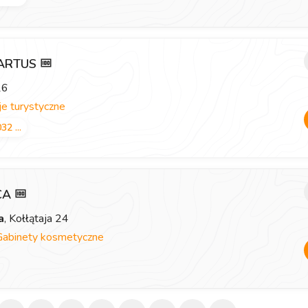
 ARTUS
26
e turystyczne
32 ...
ICA
a
, Kołłątaja 24
Gabinety kosmetyczne