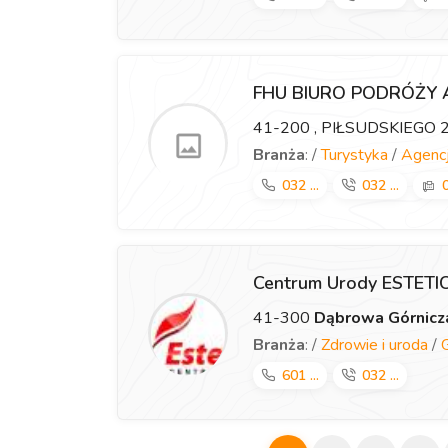
FHU BIURO PODRÓŻY
41-200
, PIŁSUDSKIEGO 
Branża
: /
Turystyka
/
Agencj
032 ...
032 ...
0
Centrum Urody ESTET
41-300
Dąbrowa Górnicz
Branża
: /
Zdrowie i uroda
/
601 ...
032 ...