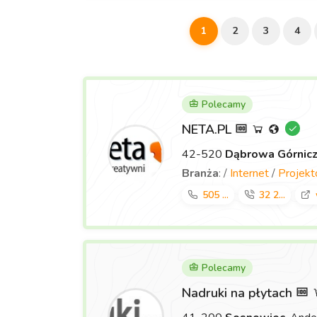
1
2
3
4
Polecamy
NETA.PL
42-520
Dąbrowa Górnic
Branża
: /
Internet
/
Projek
505 ...
32 2...
Polecamy
Nadruki na płytach