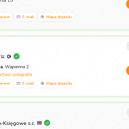
rsa 15
www
E-mail
Mapa dojazdu
za
, Wapienna 2
twa i poligrafia
www
E-mail
Mapa dojazdu
-Księgowe s.c.