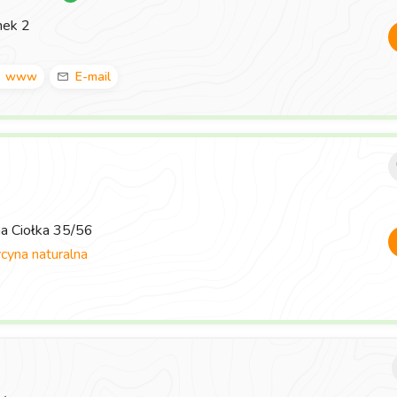
nek 2
www
E-mail
ma Ciołka 35/56
yna naturalna