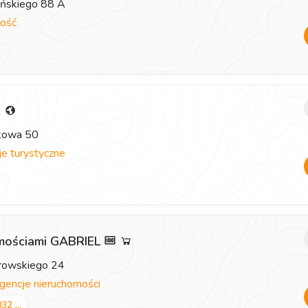
eńskiego 88 A
ość
i
zkowa 50
e turystyczne
omościami GABRIEL
browskiego 24
gencje nieruchomości
32 ...