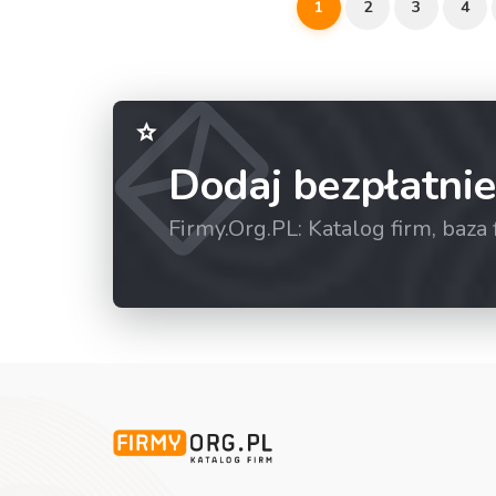
1
2
3
4
Dodaj bezpłatnie
Firmy.Org.PL: Katalog firm, baz