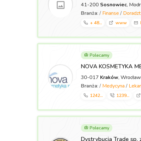
41-200
Sosnowiec
, Mod
Branża
: /
Finanse
/
Doradz
+ 48...
www
Polecamy
NOVA KOSMETYKA M
30-017
Kraków
, Wrocła
Branża
: /
Medycyna
/
Lekar
1242...
1239...
Polecamy
Dystrybucja Trade sp. 