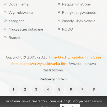
Dodaj Firmę
Regulamin strony
Wyszukiwarka
Polityka prywatności
Kategorie
Zasady użytkowania
Najczęściej oglądane
RODO
Branże
Copyright © 2005-2026
Firmy.Org.PL: Katalog firm, baza
firm i darmowa wyszukiwarka firm.
Wszelkie prawa
zastrzeżone.
Partnerzy portalu:
1
2
3
4
5
6
7
8
Ta strona używa ciasteczek (cookies), dzięki którym nasz serwis
9
10
11
12
13
14
15
16