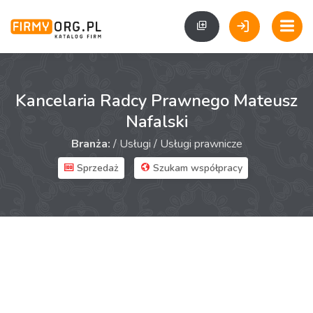
Kancelaria Radcy Prawnego Mateusz
Nafalski
Branża:
/
Usługi
/
Usługi prawnicze
Sprzedaż
Szukam współpracy