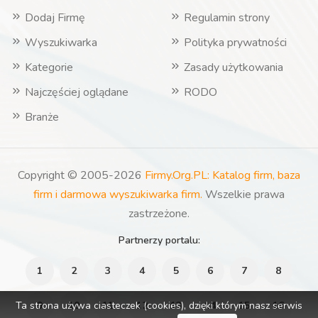
Dodaj Firmę
Regulamin strony
Wyszukiwarka
Polityka prywatności
Kategorie
Zasady użytkowania
Najczęściej oglądane
RODO
Branże
Copyright © 2005-2026
Firmy.Org.PL: Katalog firm, baza
firm i darmowa wyszukiwarka firm.
Wszelkie prawa
zastrzeżone.
Partnerzy portalu:
1
2
3
4
5
6
7
8
Ta strona używa ciasteczek (cookies), dzięki którym nasz serwis
9
10
11
12
13
14
15
16