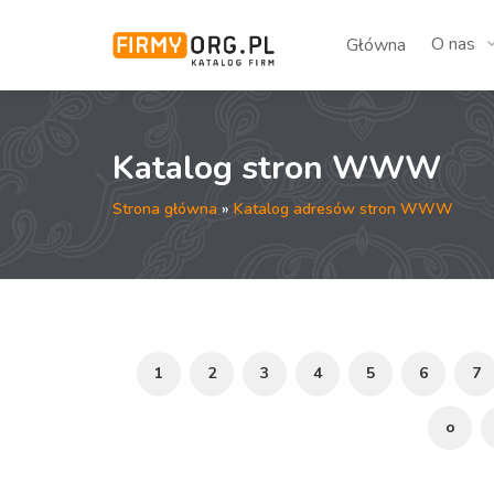
O nas
Główna
Katalog stron WWW
Strona główna
»
Katalog adresów stron WWW
1
2
3
4
5
6
7
o