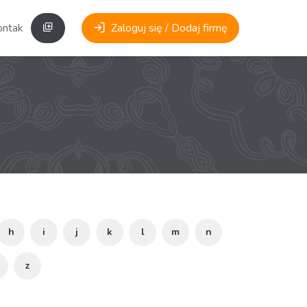
ontakt
Zaloguj się / Dodaj firmę
h
i
j
k
l
m
n
z