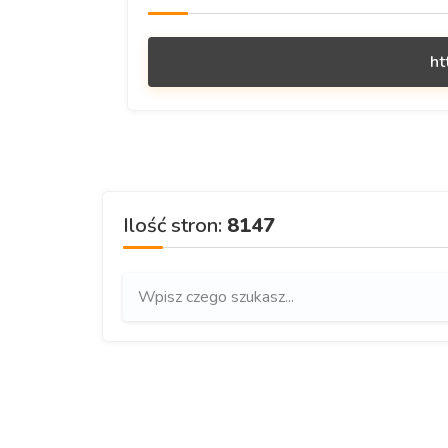
ht
Ilość stron:
8147