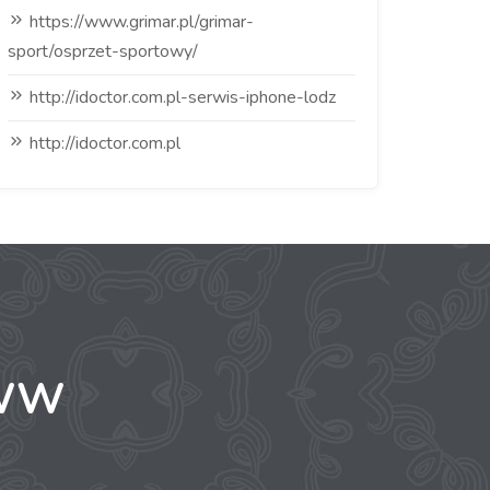
https://www.grimar.pl/grimar-
sport/osprzet-sportowy/
http://idoctor.com.pl-serwis-iphone-lodz
http://idoctor.com.pl
WWW