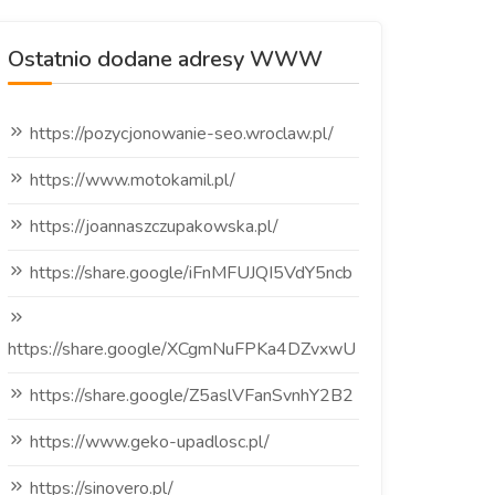
Ostatnio dodane adresy WWW
https://pozycjonowanie-seo.wroclaw.pl/
https://www.motokamil.pl/
https://joannaszczupakowska.pl/
https://share.google/iFnMFUJQI5VdY5ncb
https://share.google/XCgmNuFPKa4DZvxwU
https://share.google/Z5aslVFanSvnhY2B2
https://www.geko-upadlosc.pl/
https://sinovero.pl/