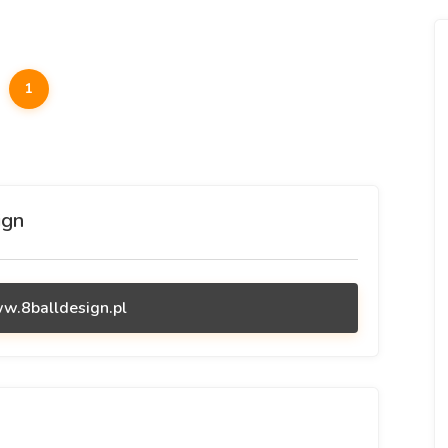
1
ign
ww.8balldesign.pl