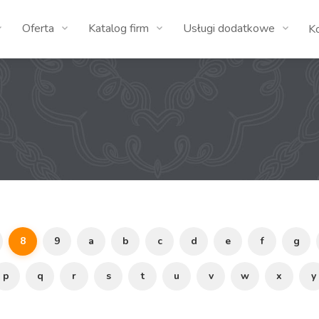
Oferta
Katalog firm
Usługi dodatkowe
K
8
9
a
b
c
d
e
f
g
p
q
r
s
t
u
v
w
x
y