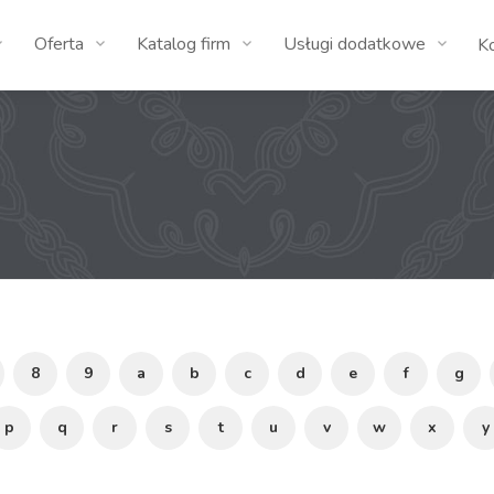
Oferta
Katalog firm
Usługi dodatkowe
K
8
9
a
b
c
d
e
f
g
p
q
r
s
t
u
v
w
x
y