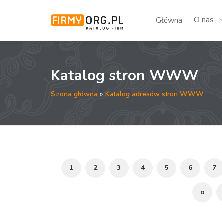
O nas
Główna
Katalog stron WWW
Strona główna
»
Katalog adresów stron WWW
1
2
3
4
5
6
7
o