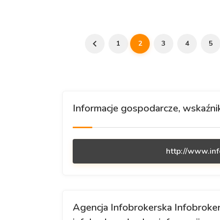
1
2
3
4
5
Informacje gospodarcze, wskaźniki
http://www.in
Agencja Infobrokerska Infobroker