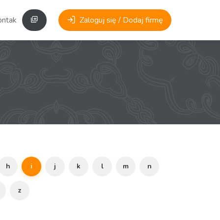
ontakt
Zaloguj się / Dodaj firmę
h
i
j
k
l
m
n
z