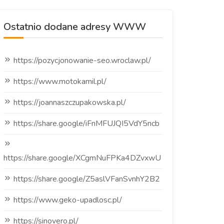
Ostatnio dodane adresy WWW
https://pozycjonowanie-seo.wroclaw.pl/
https://www.motokamil.pl/
https://joannaszczupakowska.pl/
https://share.google/iFnMFUJQI5VdY5ncb
https://share.google/XCgmNuFPKa4DZvxwU
https://share.google/Z5aslVFanSvnhY2B2
https://www.geko-upadlosc.pl/
https://sinovero.pl/