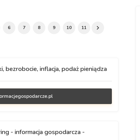
6
7
8
9
10
11
, bezrobocie, inflacja, podaż pieniądza
formacjegospodarcze.pl
ing - informacja gospodarcza -