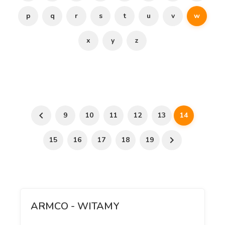
p
q
r
s
t
u
v
w
x
y
z
9
10
11
12
13
14
15
16
17
18
19
ARMCO - WITAMY