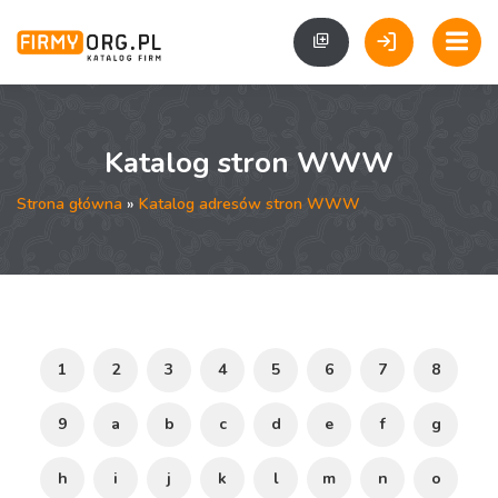
Katalog stron WWW
Strona główna
»
Katalog adresów stron WWW
1
2
3
4
5
6
7
8
9
a
b
c
d
e
f
g
h
i
j
k
l
m
n
o