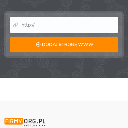
DODAJ STRONĘ WWW