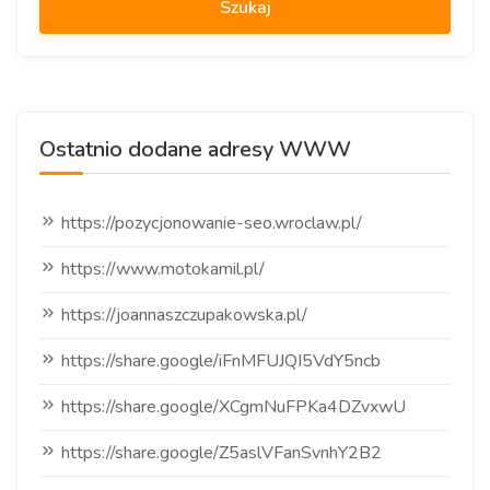
Ostatnio dodane adresy WWW
https://pozycjonowanie-seo.wroclaw.pl/
https://www.motokamil.pl/
https://joannaszczupakowska.pl/
https://share.google/iFnMFUJQI5VdY5ncb
https://share.google/XCgmNuFPKa4DZvxwU
https://share.google/Z5aslVFanSvnhY2B2