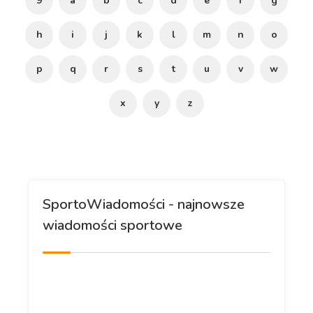
9
a
b
c
d
e
f
g
h
i
j
k
l
m
n
o
p
q
r
s
t
u
v
w
x
y
z
SportoWiadomości - najnowsze
wiadomości sportowe