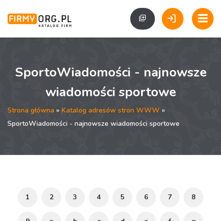
SportoWiadomości - najnowsze
wiadomości sportowe
Strona główna
»
Katalog adresów stron WWW
»
SportoWiadomości - najnowsze wiadomości sportowe
1
2
3
4
5
6
7
8