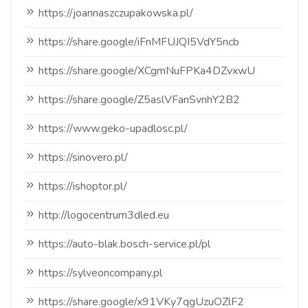
https://joannaszczupakowska.pl/
https://share.google/iFnMFUJQI5VdY5ncb
https://share.google/XCgmNuFPKa4DZvxwU
https://share.google/Z5aslVFanSvnhY2B2
https://www.geko-upadlosc.pl/
https://sinovero.pl/
https://ishoptor.pl/
http://logocentrum3dled.eu
https://auto-blak.bosch-service.pl/pl
https://sylveoncompany.pl
https://share.google/x91VKy7qgUzuOZlF2