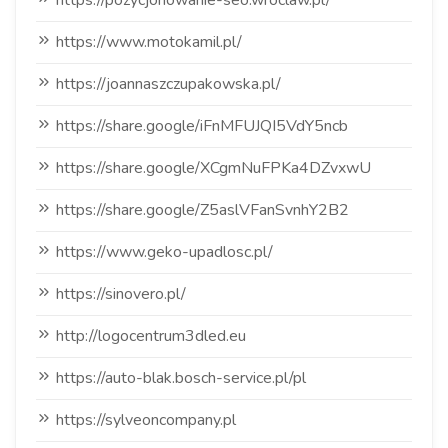
https://pozycjonowanie-seo.wroclaw.pl/
https://www.motokamil.pl/
https://joannaszczupakowska.pl/
https://share.google/iFnMFUJQI5VdY5ncb
https://share.google/XCgmNuFPKa4DZvxwU
https://share.google/Z5aslVFanSvnhY2B2
https://www.geko-upadlosc.pl/
https://sinovero.pl/
http://logocentrum3dled.eu
https://auto-blak.bosch-service.pl/pl
https://sylveoncompany.pl