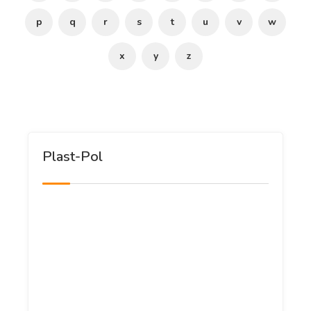
p
q
r
s
t
u
v
w
x
y
z
Plast-Pol