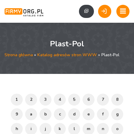
Plast-Pol
Strona główna
»
Katalog adresów stron WWW
» Plast-Pol
1
2
3
4
5
6
7
8
9
a
b
c
d
e
f
g
h
i
j
k
l
m
n
o