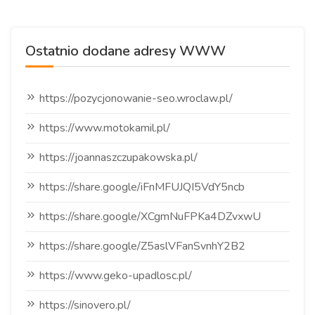
Ostatnio dodane adresy WWW
https://pozycjonowanie-seo.wroclaw.pl/
https://www.motokamil.pl/
https://joannaszczupakowska.pl/
https://share.google/iFnMFUJQI5VdY5ncb
https://share.google/XCgmNuFPKa4DZvxwU
https://share.google/Z5aslVFanSvnhY2B2
https://www.geko-upadlosc.pl/
https://sinovero.pl/