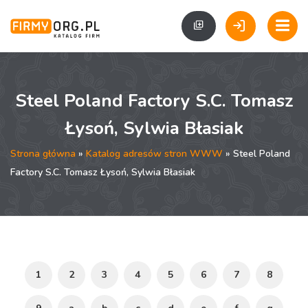
Steel Poland Factory S.C. Tomasz
Łysoń, Sylwia Błasiak
Strona główna
»
Katalog adresów stron WWW
» Steel Poland
Factory S.C. Tomasz Łysoń, Sylwia Błasiak
1
2
3
4
5
6
7
8