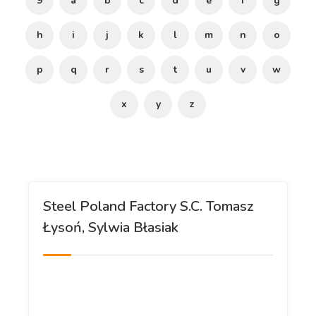
9
a
b
c
d
e
f
g
h
i
j
k
l
m
n
o
p
q
r
s
t
u
v
w
x
y
z
Steel Poland Factory S.C. Tomasz
Łysoń, Sylwia Błasiak