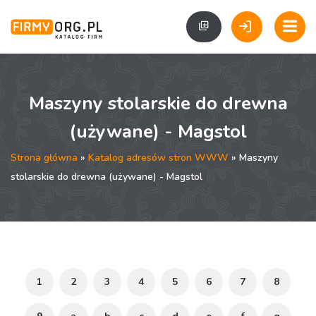
Maszyny stolarskie do drewna
(używane) - Magstol
Strona główna
»
Katalog adresów stron WWW
» Maszyny
stolarskie do drewna (używane) - Magstol
1
2
3
4
5
6
7
8