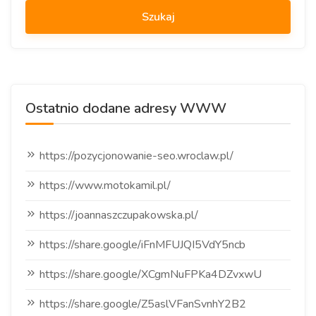
Ostatnio dodane adresy WWW
https://pozycjonowanie-seo.wroclaw.pl/
https://www.motokamil.pl/
https://joannaszczupakowska.pl/
https://share.google/iFnMFUJQI5VdY5ncb
https://share.google/XCgmNuFPKa4DZvxwU
https://share.google/Z5aslVFanSvnhY2B2