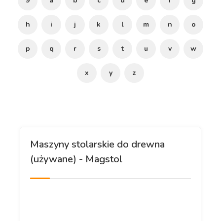
9
a
b
c
d
e
f
g
h
i
j
k
l
m
n
o
p
q
r
s
t
u
v
w
x
y
z
Maszyny stolarskie do drewna
(używane) - Magstol