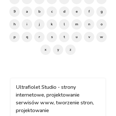
9
a
b
c
d
e
f
g
h
i
j
k
l
m
n
o
p
q
r
s
t
u
v
w
x
y
z
Ultrafiolet Studio - strony
internetowe, projektowanie
serwisów www, tworzenie stron,
projektowanie