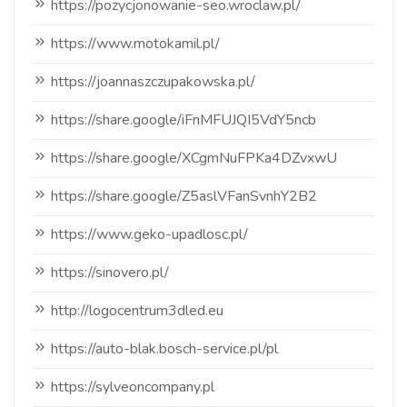
https://pozycjonowanie-seo.wroclaw.pl/
https://www.motokamil.pl/
https://joannaszczupakowska.pl/
https://share.google/iFnMFUJQI5VdY5ncb
https://share.google/XCgmNuFPKa4DZvxwU
https://share.google/Z5aslVFanSvnhY2B2
https://www.geko-upadlosc.pl/
https://sinovero.pl/
http://logocentrum3dled.eu
https://auto-blak.bosch-service.pl/pl
https://sylveoncompany.pl