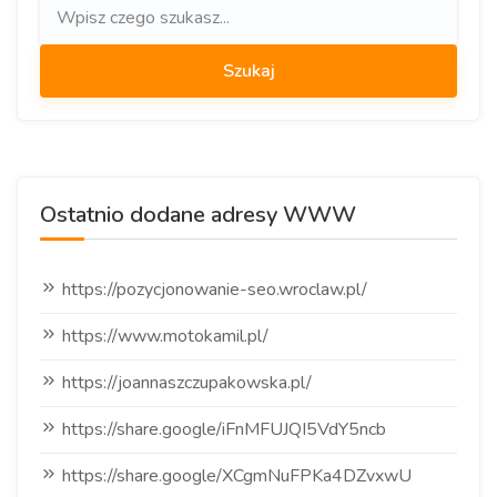
Ostatnio dodane adresy WWW
https://pozycjonowanie-seo.wroclaw.pl/
https://www.motokamil.pl/
https://joannaszczupakowska.pl/
https://share.google/iFnMFUJQI5VdY5ncb
https://share.google/XCgmNuFPKa4DZvxwU