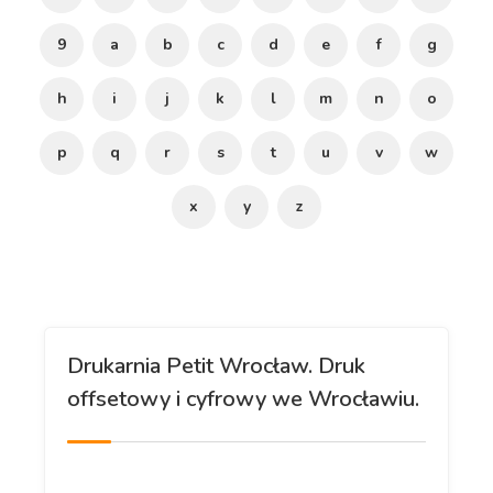
9
a
b
c
d
e
f
g
h
i
j
k
l
m
n
o
p
q
r
s
t
u
v
w
x
y
z
Drukarnia Petit Wrocław. Druk
offsetowy i cyfrowy we Wrocławiu.