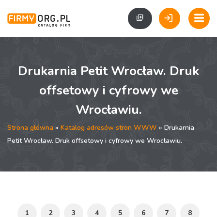
Drukarnia Petit Wrocław. Druk
offsetowy i cyfrowy we
Wrocławiu.
Strona główna
»
Katalog adresów stron WWW
» Drukarnia
Petit Wrocław. Druk offsetowy i cyfrowy we Wrocławiu.
1
2
3
4
5
6
7
8